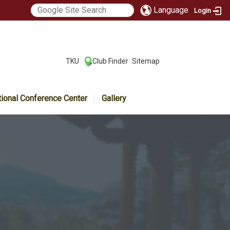
Language
Login
:::
TKU
Club Finder
Sitemap
|
|
tional Conference Center
Gallery