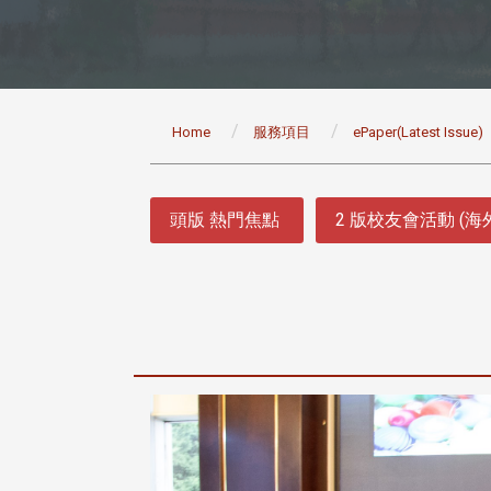
:::
Home
服務項目
ePaper(Latest Issue)
:::
頭版 熱門焦點
2 版校友會活動 (海