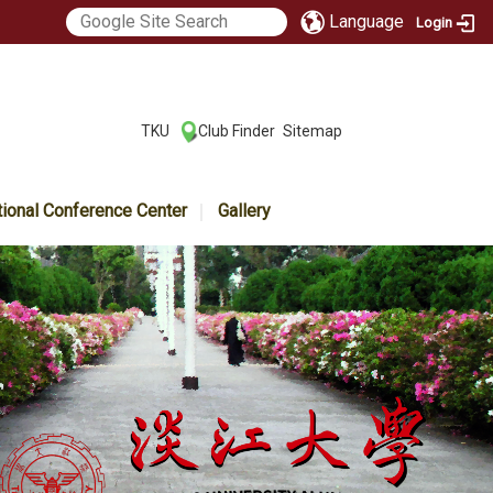
Language
Login
:::
TKU
Club Finder
Sitemap
|
|
tional Conference Center
Gallery