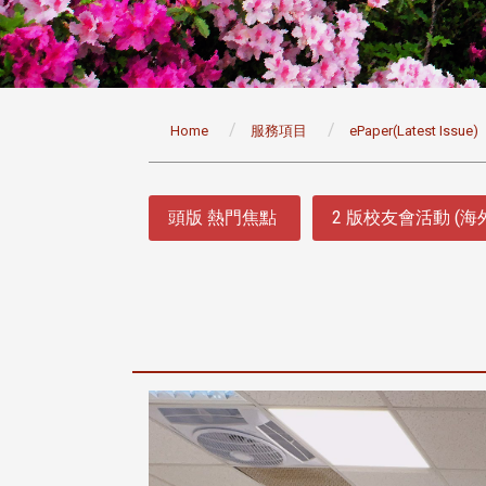
:::
Home
服務項目
ePaper(Latest Issue)
:::
頭版 熱門焦點
2 版校友會活動 (海