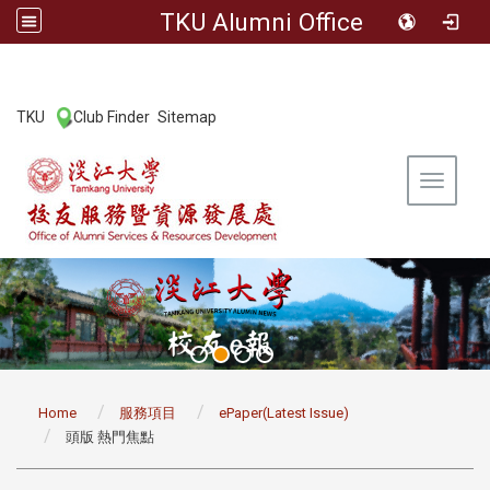
TKU Alumni Office
:::
TKU
Club Finder
Sitemap
|
|
Toggle 
:::
Home
服務項目
ePaper(Latest Issue)
頭版 熱門焦點