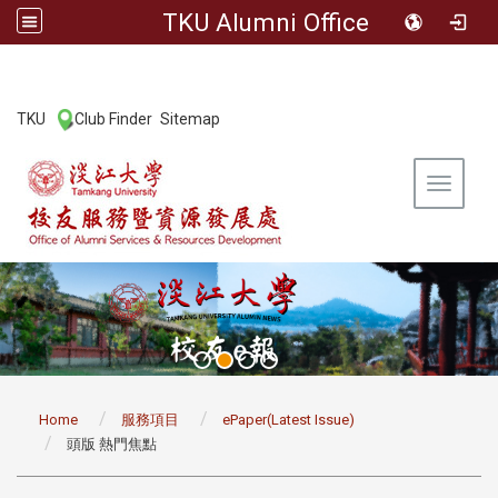
TKU Alumni Office
:::
TKU
Club Finder
Sitemap
|
|
Toggle 
:::
Home
服務項目
ePaper(Latest Issue)
頭版 熱門焦點