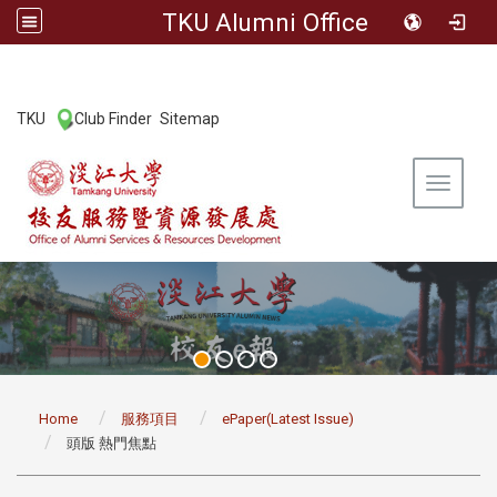
TKU Alumni Office
:::
TKU
Club Finder
Sitemap
|
|
Toggle 
:::
Home
服務項目
ePaper(Latest Issue)
頭版 熱門焦點