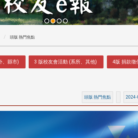
頭版 熱門焦點
外、縣市)
3 版校友會活動 (系所、其他)
4版 捐款
頭版 熱門焦點
2024-