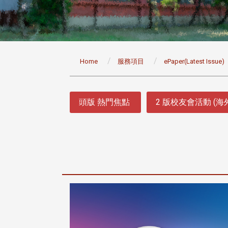
:::
Home
服務項目
ePaper(Latest Issue)
:::
頭版 熱門焦點
2 版校友會活動 (海