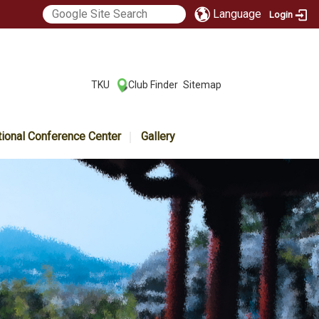
Language
Login
:::
TKU
Club Finder
Sitemap
|
|
tional Conference Center
Gallery