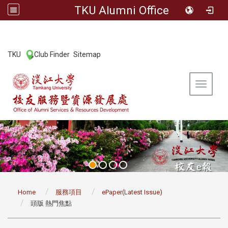
TKU Alumni Office
:::
TKU
Club Finder
Sitemap
|
|
Toggle 
:::
Home
服務項目
ePaper(Latest Issue)
頭版 熱門焦點