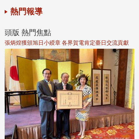
熱門報導
頭版 熱門焦點
新
張炳煌獲頒旭日小綬章 各界賀電肯定臺日交流貢獻
淡