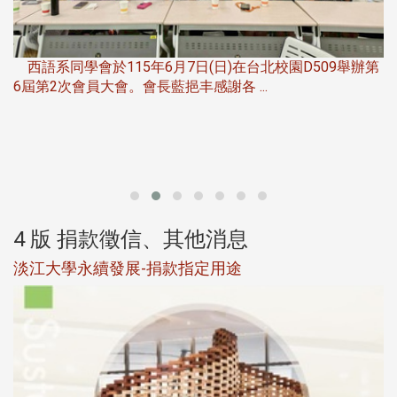
，
西語系同學會於115年6月7日(日)在台北校園D509舉辦第
6屆第2次會員大會。會長藍挹丰感謝各 ...
第
4 版 捐款徵信、其他消息
淡江大學永續發展-捐款指定用途