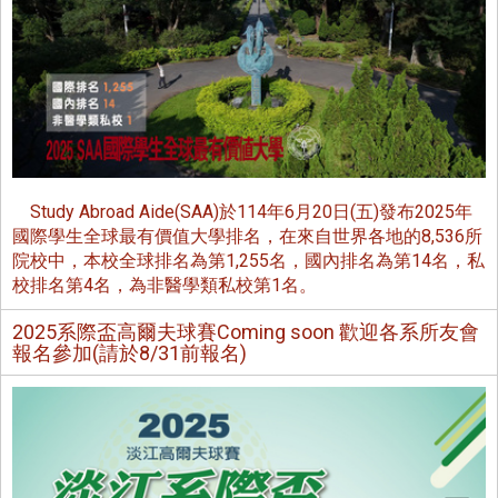
Study Abroad Aide(SAA)於114年6月20日(五)發布2025年
國際學生全球最有價值大學排名，在來自世界各地的8,536所
院校中，本校全球排名為第1,255名，國內排名為第14名，私
校排名第4名，為非醫學類私校第1名。
2025系際盃高爾夫球賽Coming soon 歡迎各系所友會
報名參加(請於8/31前報名)