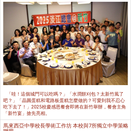
「哇！這個城門可以吃嗎？」「水潤餅刈包？太新竹風了
吧？」「晶圓蛋糕和電路板蛋糕怎麼做的？可愛到我不忍心
吃下去了！」2025校慶感恩餐會即將在新竹舉辦，餐會主角
「新竹宴」搶先亮相。
馬來西亞中學校長學術工作坊 本校與7所獨立中學策略