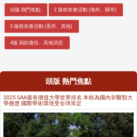
:::
頭版 熱門焦點
2 版校友會活動 (海外、縣市)
3 版校友會活動 (系所、其他)
4版 捐款徵信、其他消息
頭版 熱門焦點
2025 SAA最有價值大學世界排名 本校為國內非醫類大
學翹楚 國際學術環境受全球肯定