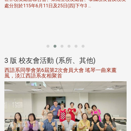
服
處分別於115年6月11日及25日(四)下午3 ...
北
大
3 版 校友會活動 (系所、其他)
西語系同學會第6屆第2次會員大會 瑤琴一曲來薰
風，淡江西語系友相聚首