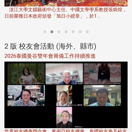
下
淡江大學文錙藝術中心主任、中國文學學系教授張炳煌，
日前榮獲日本政府頒發「旭日小綬章」，於1 ...
董
2 版 校友會活動 (海外、縣市)
選
2026泰國曼谷雙年會籌備工作持續推進
5
世界校友總會聯合會、東南亞校友總會、泰國校友會及校友