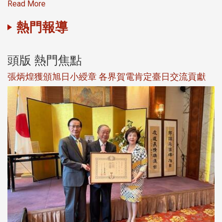
Read More
熱門報導
頭版 熱門焦點
新
張炳煌獲頒旭日小綬章 各界賀電肯定臺日交流貢獻