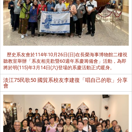
歷史系友會於114年10月26日(日)在長榮海事博物館二樓視
聽教室舉辦「系友相見歡暨60週年系慶籌備會」活動，為即
將於明(115)年3月14日(六)登場的系慶活動正式暖身。
淡江75民歌50 國貿系校友李建復「唱自己的歌」分享
會