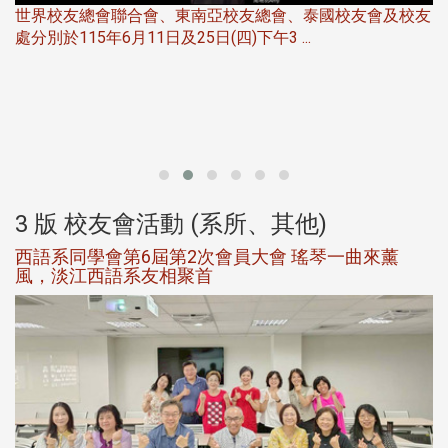
世界校友總會聯合會、東南亞校友總會、泰國校友會及校友
服
處分別於115年6月11日及25日(四)下午3 ...
北
大
3 版 校友會活動 (系所、其他)
西語系同學會第6屆第2次會員大會 瑤琴一曲來薰
風，淡江西語系友相聚首