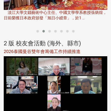
淡
下
淡江大學文錙藝術中心主任、中國文學學系教授張炳煌，
日前榮獲日本政府頒發「旭日小綬章」，於1 ...
董
2 版 校友會活動 (海外、縣市)
選
2026泰國曼谷雙年會籌備工作持續推進
5