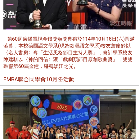
第60屆廣播電視金鐘獎頒獎典禮於114年10月18日(六)圓滿
落幕，本校德國語文學系(現為歐洲語文學系)校友詹慶齡以
〈名人書房〉奪「生活風格節目主持人獎」，會計學系校友
陳建騏以〈神的回信〉獲「戲劇類節目原創歌曲獎」，雙雙
敲響第60屆金鐘，堪稱淡江之光。
EMBA聯合同學會10月份活動