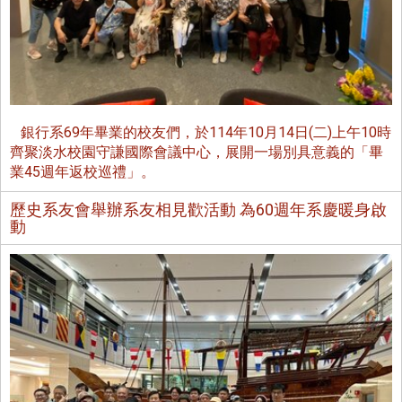
銀行系69年畢業的校友們，於114年10月14日(二)上午10時
齊聚淡水校園守謙國際會議中心，展開一場別具意義的「畢
業45週年返校巡禮」。
歷史系友會舉辦系友相見歡活動 為60週年系慶暖身啟
動