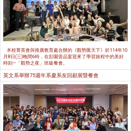
本校菁英會與推廣教育處合辦的《觀勢匯天下》於114年10
月8日(三)晚間6時，在彭園壹品宴迎來了學習旅程中的美好
時刻—「觀勢之夜」班級餐會。
英文系舉辦75週年系慶系友回顧展暨餐會