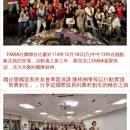
EMBA社團聯合社慶於114年10月18日(六)中午12時在靓點
飯店熱烈登場，活動邁入第三年，展現淡江EMBA凝聚情
誼、活力共榮的團隊精神。
國企暨國貿系所友會專題演講 陳梧桐學長以行動實踐
「智農創生」，分享從國際貿易到農村創生的轉折之路