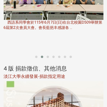
，
西語系同學會於115年6月7日(日)在台北校園D509舉辦第
6屆第2次會員大會。會長藍挹丰感謝各 ...
第
4 版 捐款徵信、其他消息
淡江大學永續發展-捐款指定用途