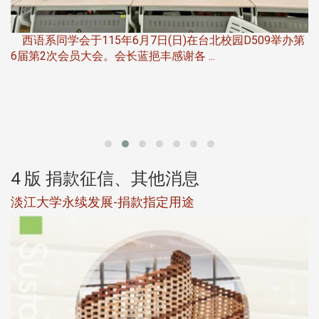
，
西语系同学会于115年6月7日(日)在台北校园D509举办第
6届第2次会员大会。会长蓝挹丰感谢各 ...
第
4 版 捐款征信、其他消息
淡江大学永续发展-捐款指定用途