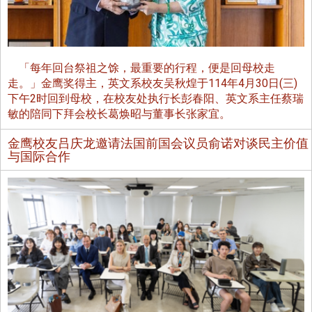
「每年回台祭祖之馀，最重要的行程，便是回母校走
走。」金鹰奖得主，英文系校友吴秋煌于114年4月30日(三)
下午2时回到母校，在校友处执行长彭春阳、英文系主任蔡瑞
敏的陪同下拜会校长葛焕昭与董事长张家宜。
金鹰校友吕庆龙邀请法国前国会议员俞诺对谈民主价值
与国际合作