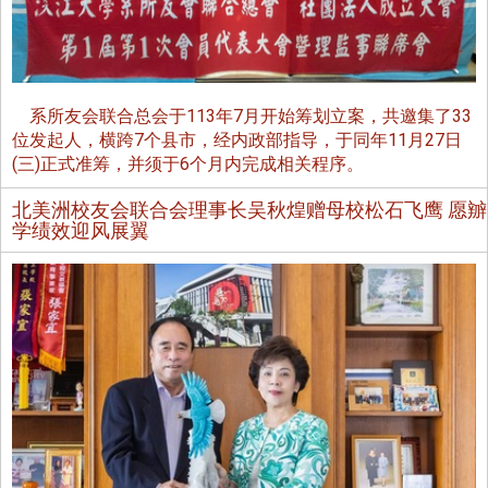
系所友会联合总会于113年7月开始筹划立案，共邀集了33
位发起人，横跨7个县市，经内政部指导，于同年11月27日
(三)正式准筹，并须于6个月内完成相关程序。
北美洲校友会联合会理事长吴秋煌赠母校松石飞鹰 愿辧
学绩效迎风展翼