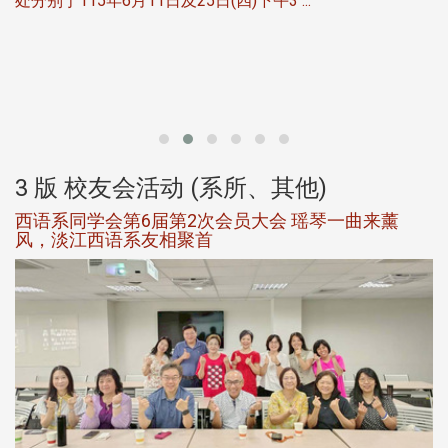
处分别于115年6月11日及25日(四)下午3 ...
北
大
3 版 校友会活动 (系所、其他)
西语系同学会第6届第2次会员大会 瑶琴一曲来薰
风，淡江西语系友相聚首