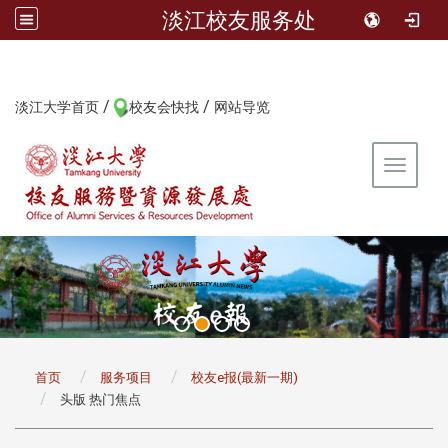
淡江校友服务处
/
/
:::
淡江大学首页
校友会快找
网站导览
Toggle 
:::
首页
服务项目
校友e报(最新一期)
头版 热门焦点