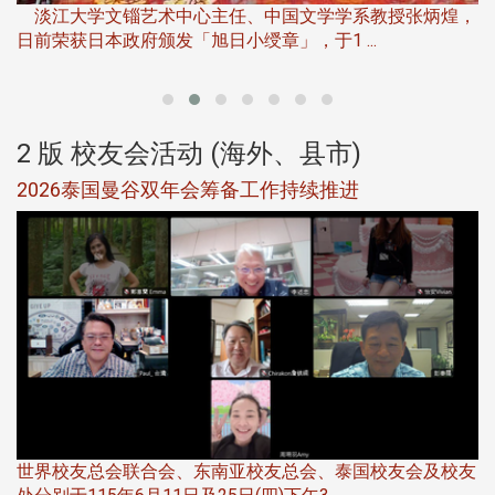
下
淡江大学文锱艺术中心主任、中国文学学系教授张炳煌，
日前荣获日本政府颁发「旭日小绶章」，于1 ...
董
2 版 校友会活动 (海外、县市)
选
2026泰国曼谷双年会筹备工作持续推进
5
世界校友总会联合会、东南亚校友总会、泰国校友会及校友
服