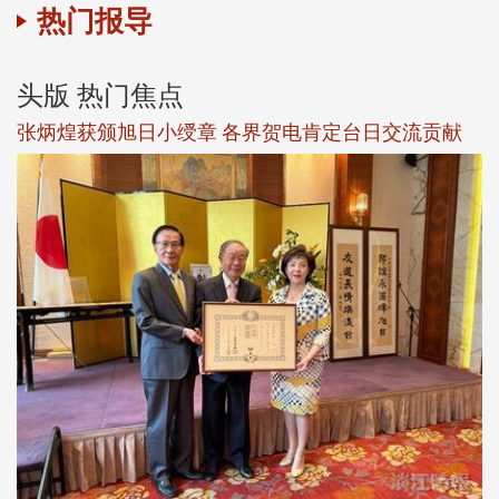
热门报导
头版 热门焦点
新
张炳煌获颁旭日小绶章 各界贺电肯定台日交流贡献
淡