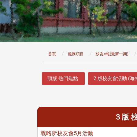
:::
首頁
服務項目
校友e報(最新一期)
:::
頭版 熱門焦點
2 版校友會活動 (海
3 版
戰略所校友會5月活動