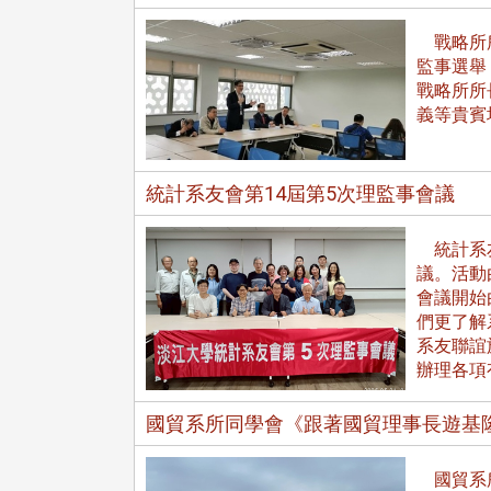
戰略所所
監事選舉
戰略所所
義等貴賓
統計系友會第14屆第5次理監事會議
統計系友
議。活動
會議開始
們更了解
系友聯誼
辦理各項
國貿系所同學會《跟著國貿理事長遊基
國貿系所