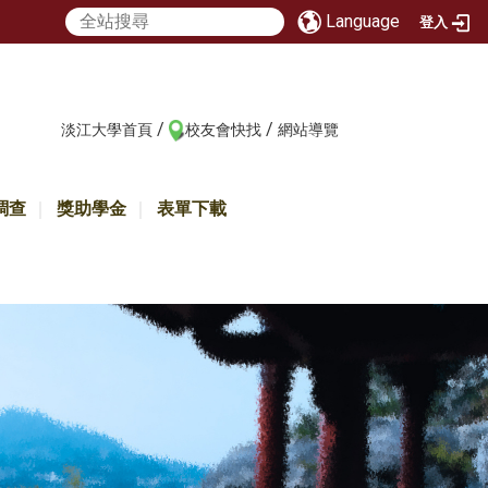
Language
登入
/
/
:::
淡江大學首頁
校友會快找
網站導覽
調查
獎助學金
表單下載