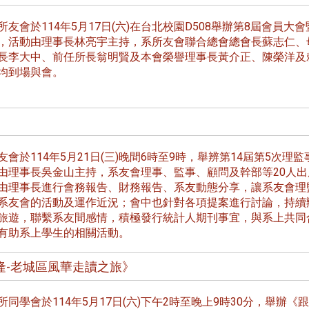
友會於114年5月17日(六)在台北校園D508舉辦第8屆會員大會
，活動由理事長林亮宇主持，系所友會聯合總會總會長蘇志仁、
長李大中、前任所長翁明賢及本會榮譽理事長黃介正、陳榮洋及
均到場與會。
會於114年5月21日(三)晚間6時至9時，舉辨第14屆第5次理監
由理事長吳金山主持，系友會理事、監事、顧問及幹部等20人出
由理事長進行會務報告、財務報告、系友動態分享，讓系友會理
系友會的活動及運作近況；會中也針對各項提案進行討論，持續
旅遊，聯繫系友間感情，積極發行統計人期刊事宜，與系上共同
有助系上學生的相關活動。
隆-老城區風華走讀之旅》
同學會於114年5月17日(六)下午2時至晚上9時30分，舉辦《