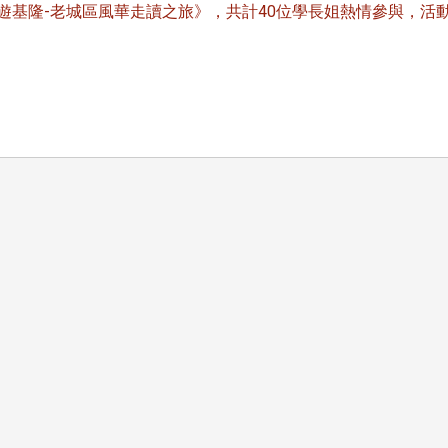
遊基隆-老城區風華走讀之旅》，共計40位學長姐熱情參與，活
頭版 熱門焦點
頭版 熱門焦點