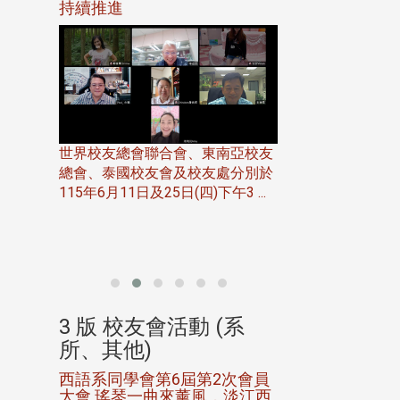
116年
持續推進
仲夏舞會 牛仔之
下屆世界
歡
世界校友總會聯合會、東南亞校友
總會、泰國校友會及校友處分別於
7日(日)
115年6月11日及25日(四)下午3 ...
務中心
北加州校友會於115
開115
晚，參加由北加州
聯合會在Foster Ci ..
(系
3 版 校友會活動 (系
3 版 校友會
所、其他)
所、其他)
進會第2
西語系同學會第6屆第2次會員
第一屆淡韻盃歌
大會 瑤琴一曲來薰風，淡江西
賽公開抽籤 落