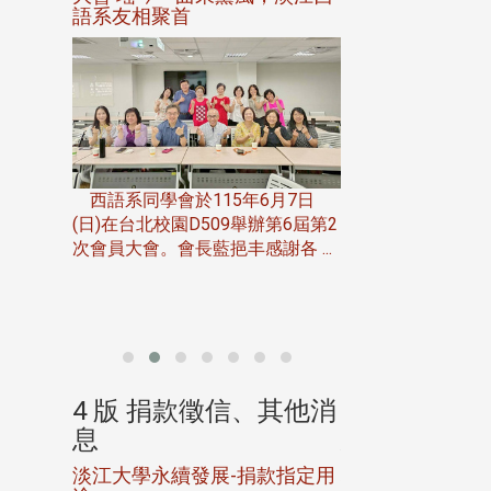
語系友相聚首
正、公開競賽精
一次會員
在台北校
西語系同學會於115年6月7日
伯申研發
(日)在台北校園D509舉辦第6屆第2
次會員大會。會長藍挹丰感謝各 ...
由社團法人淡江大
合總會主辦的「淡
韻盃歌唱大賽」，於11
、其他消
4 版 捐款徵信、其他消
4 版 捐款
息
息
淡江大學永續發展-捐款指定用
校友個人資料保