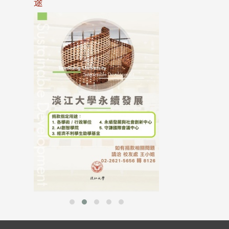
途
母校配合「個人資
行，並導入個資管
個人資料應盡善良
並於母校 ...