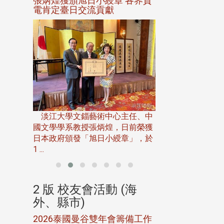
選案報部
張炳煌獲頒旭日小綬章 各界賀
觀勢匯天下校友
聘范巽綠
電肯定臺日交流貢獻
淡江大學推廣教育處
13日(六)舉辦「
淡江大學文錙藝術中心主任、中
屆開學典禮暨共識營，
15)年7
國文學學系教授張炳煌，日前榮獲
事會於6月
日本政府頒發「旭日小綬章」，於
1 ...
(海
2 版 校友會活動 (海
2 版 校友會
外、縣市)
外、縣市)
5年年中
2026泰國曼谷雙年會籌備工作
北加州校友會參