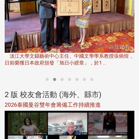
淡
下
淡江大學文錙藝術中心主任、中國文學學系教授張炳煌，
日前榮獲日本政府頒發「旭日小綬章」，於1 ...
董
2 版 校友會活動 (海外、縣市)
選
2026泰國曼谷雙年會籌備工作持續推進
5