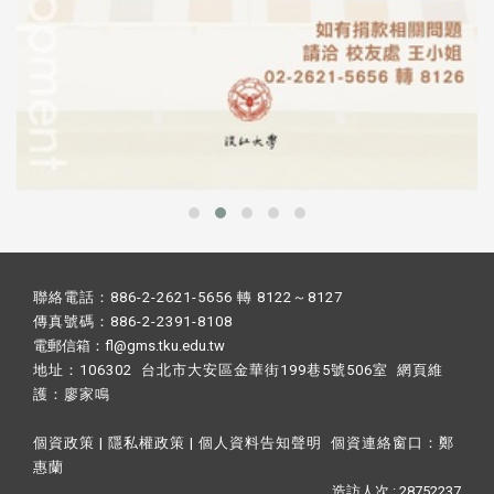
聯絡電話：886-2-2621-5656 轉 8122～8127
傳真號碼：886-2-2391-8108
電郵信箱：fl@gms.tku.edu.tw
地址：106302 台北市大安區金華街199巷5號506室 網頁維
護：
廖家鳴​
個資政策
|
隱私權政策
|
個人資料告知聲明
個資連絡窗口：
鄭
惠蘭
造訪人次 : 28752237