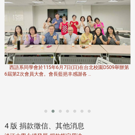
，
西語系同學會於115年6月7日(日)在台北校園D509舉辦第
6屆第2次會員大會。會長藍挹丰感謝各 ...
第
4 版 捐款徵信、其他消息