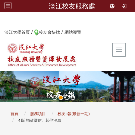
淡江校友服務處
/
/
:::
淡江大學首頁
校友會快找
網站導覽
Toggle 
:::
首頁
服務項目
校友e報(最新一期)
4 版 捐款徵信、其他消息