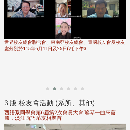
世界校友總會聯合會、東南亞校友總會、泰國校友會及校友
服
處分別於115年6月11日及25日(四)下午3 ...
北
大
3 版 校友會活動 (系所、其他)
西語系同學會第6屆第2次會員大會 瑤琴一曲來薰
風，淡江西語系友相聚首