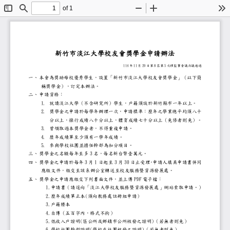
of 1
Toggle
Find
Zoom
Zoom
To
Sidebar
Out
In
新竹市淡江大學校友會獎學金申請
11
4
11
29
8
5
年
月
日第
屆第
次理監事會議決議通過
一、
本會為獎助母校優秀學生，設置「新竹市淡江大學校
稱獎學金），訂定本辦法。
二、
申請資格
：
1.
就讀淡江大學（不含研究所）學生，戶籍須設於新
2.
獎學金之申請於每學年辦理一次，申請標準：
歷年
之學業總平均須八
分以上，操行成績八十分以上，體育成績七十分以
3.
曾領取過本獎學金者，不得重複申請。
4.
歷年成績單至少
須有
一學年成績
。
5.
參與學校
社團
並擔任幹部
為加分項目。
3
三、
獎學金之名額每年至多
名，每名新台幣壹萬元。
3
1
3
3
0
四、
獎學金之申請於每年
月
日起至
月
日止受理
，
申請人填具申請書併
應繳文件，繳交至該系辦公室轉送至校友服務暨資源
P
DF
五、
獎學金之申請應繳交下列
書面
文件
，並上傳
電子檔
：

1.
申請書（請逕向「淡江大學校友服務暨資源發展

2
.
(
)
歷年成績單正本
須向教務處註冊組申請

3
.
戶籍謄本

4
.
自傳（五百字內，格式不拘）

5.
(
)
低收入戶證明
區公所或鄉鎮市公所核發之證明
（若無者則免）

6
.
(
)
學校社團幹部證明
學校或社團核發之證明
（若無者則免）