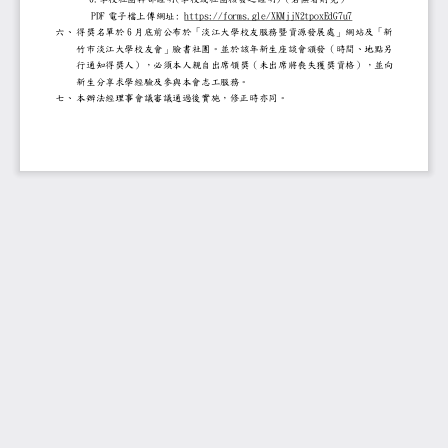
PDF
:
https://forms.gle/XKMjjN2tp
電子檔上傳網址
6
六、
得獎名單於
月底前公布於「淡江大學校友服務暨資源發
竹市淡江大學校友會」臉書社團。並於該年新生座談
行通知得獎人），必須本人親自出席領獎
（
未出席將喪失獲獎資格
）
，並向
新生分享求學經驗及參與本會志工服務。
七、
本辦法經理事會議審議通過後實施，修正時亦同。