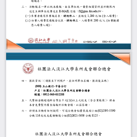
場報名。
三、
活動報名
一律
以
紙本
填報，
由各
單位
統一彙整
相關
資料並於期限內
送交主辦單位
或傳送至
E
-
MAIL
信箱：
fl@gms.tku.edu.tw
。
(
一
)
參賽者填寫參賽
報名表
，
詳
附件
二
，
並繳交
1,200
元
/
組
(
含入場費
)
。
(
二
)
初賽入場費需填報登記表
，
詳
附件
三
，入場費用
200
元
/
人
(
初賽觀禮
憑入場費入場
)
。
社團法人
淡江大學系所友會聯合
四、
匯款資訊
：
（請匯至下列帳戶，並註明單位名稱、匯款
(808)
玉山銀行
-
中崙分行
戶名：社團法人淡江大學系所友會聯合總會
帳號：
0912
-
940
-
032288
五、
凡贊助金額超過新台幣五千元
(
含
)
以上之校友（含企業廠商）
，將由
本會免費製作廣告海報於活動會場，以茲答謝。
六、
針對本活動有任何疑問
，可逕洽總會秘書張庭瑄小姐
(02)2595
-
5590
分機
116
或校友處謝雅陵小姐
(02)2621
-
5656
分機
8125
。
社團法人
淡江大學系所友會聯合總會