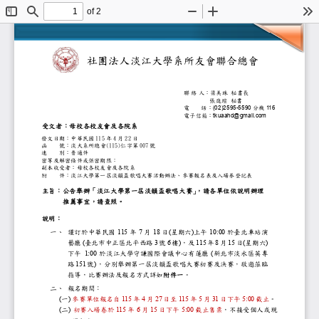
of 2
Toggle
Find
Zoom
Zoom
To
Sidebar
Out
In
社團法人
淡江大學系所友會聯合
聯
絡
人：
梁美珠
秘書長
張庭瑄
秘書
電
話：
(02)
2595
-
5590
分機
116
電子信箱：
tkuaahd@gmail.com
受文者：母校
各校友會及各院系
11
5
4
2
2
發文日期：中華民國
年
月
日
(11
5
)
0
0
7
函
號：淡大系所總會
仁字第
號
速
別：普通件
密等及解密條件或保密期限：
副本收受者：母校
各校友會及
各院
系
附
件：
淡江大學
第一屆
淡韻
盃歌唱大賽活動辦法
、
參賽
報名表
及
入場券登記表
主旨：
公告舉辦「淡江大學
第一屆
淡韻
盃
歌唱
大
賽」
，請
各
單位
依說明辦理
推薦事宜，請查照。
說明：
一、
謹訂
於
中華民國
115
年
7
月
18
日
(
星期
六
)
上午
10
:00
於
臺北車站演
藝廳
(
臺北市中正區北平西路
3
號
6
樓
)
，
及
115
年
8
月
15
日
(
星期六
)
下午
1
:00
於淡江大學守謙
國際會議中心
有蓮廳
(
新北市淡水區英專
路
151
號
)
，分別舉辦
第一屆
淡韻盃歌唱大賽初賽及決賽，
敬邀蒞臨
指導，
比賽辦法
及報名方式詳如
附件
一
。
二、
報名期間：
(
一
)
參賽
單位報名自
115
年
4
月
27
日
至
115
年
5
月
31
日
下午
5:00
截止
。
(
二
)
初賽入場
卷於
115
年
6
月
15
日下午
5:00
截止售票
，不接受個人或現