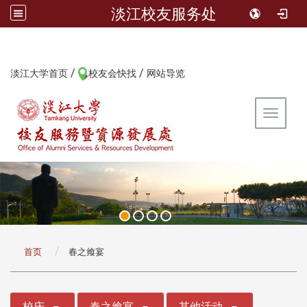
淡江校友服务处
/
/
:::
淡江大学首页
校友会快找
网站导览
Toggle 
:::
首页
春之飨宴
:::
校庆
春之飨宴
其他活动