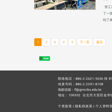
资工系
了一
结了
1
2
3
4
5
下一页
最后
Share
联络电话：886-2-2621-5656 转 8
传真号码：886-2-2391-8108
电邮信箱：fl@gms.tku.edu.tw
地址：106302 台北市大安区金华
个资政策
|
隐私权政策
|
个人资料