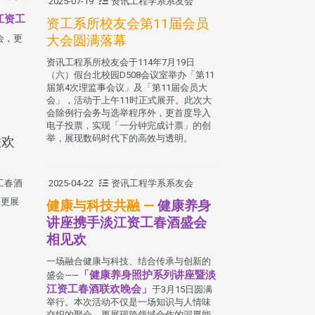
2025-07-19
资讯工程学系系友会
江资工
资工系所校友会第11届会员
大会圆满落幕
会，更
资讯工程系所校友会于114年7月19日
（六）假台北校园D508会议室举办「第11
届第4次理监事会议」及「第11届会员大
会」，活动于上午11时正式展开。此次大
会除例行会务与选举程序外，更首度导入
电子投票，实现「一分钟完成计票」的创
举，展现数码时代下的高效与透明。
联欢
2025-04-22
资讯工程学系系友会
工春酒
，更展
健康与科技共融 —
健康养身
讲座携手淡江资工春酒盛会
相见欢
一场融合健康与科技、结合传承与创新的
「健康养身照护系列讲座暨淡
盛会——
江资工春酒联欢晚会」
于3月15日圆满
举行。本次活动不仅是一场知识与人情味
交织的聚会，更展现跨领域合作的深厚能