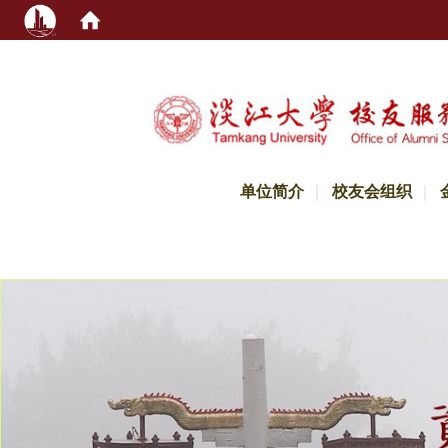
:::
单位简介
校友会组织