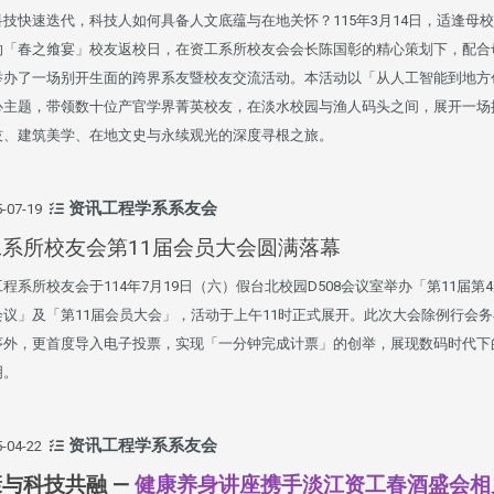
科技快速迭代，科技人如何具备人文底蕴与在地关怀？115年3月14日，适逢母
的「春之飨宴」校友返校日，在资工系所校友会会长陈国彰的精心策划下，配合
举办了一场别开生面的跨界系友暨校友交流活动。本活动以「从人工智能到地方
心主题，带领数十位产官学界菁英校友，在淡水校园与渔人码头之间，展开一场
技、建筑美学、在地文史与永续观光的深度寻根之旅。
资讯工程学系系友会
-07-19
工系所校友会第11届会员大会圆满落幕
程系所校友会于114年7月19日（六）假台北校园D508会议室举办「第11届第
会议」及「第11届会员大会」，活动于上午11时正式展开。此次大会除例行会
序外，更首度导入电子投票，实现「一分钟完成计票」的创举，展现数码时代下
明。
资讯工程学系系友会
-04-22
与科技共融 —
健康养身讲座携手淡江资工春酒盛会相