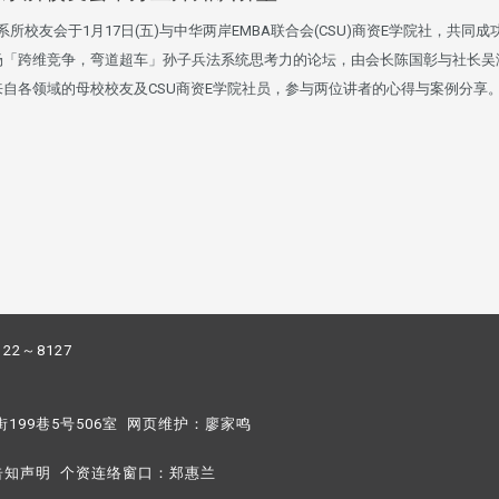
所校友会于1月17日(五)与中华两岸EMBA联合会(CSU)商资E学院社，共同成
场「跨维竞争，弯道超车」孙子兵法系统思考力的论坛，由会长陈国彰与社长吴
来自各领域的母校校友及CSU商资E学院社员，参与两位讲者的心得与案例分享
122～8127
街199巷5号506室 网页维护：
廖家鸣​
告知声明
个资连络窗口：
郑惠兰