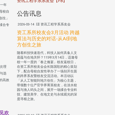
资讯工程学系系友会【FB】
校一年
母校自
公告讯息
创生」
2026-03-14
资讯工程学系系友会
揉合专
资工系所校友会3月活动 跨越
算法与历史的对话-从AI到地
方创生之旅
随着科技快速迭代，科技人如何具备人文
底蕴与在地关怀？115年3月14日，适逢母
校一年一度的「春之飨宴」校友返校日，
在资工系所校友会会长陈国彰的精心策划
4次理
下，配合母校自发性举办了一场别开生面
务与选
的跨界系友暨校友交流活动。本活动以
的高效
「从人工智能到地方创生」为核心主题，
带领数十位产官学界菁英校友，在淡水校
园与渔人码头之间，展开一场揉合专业科
技、建筑美学、在地文史与永续观光的深
度寻根之旅。
见欢