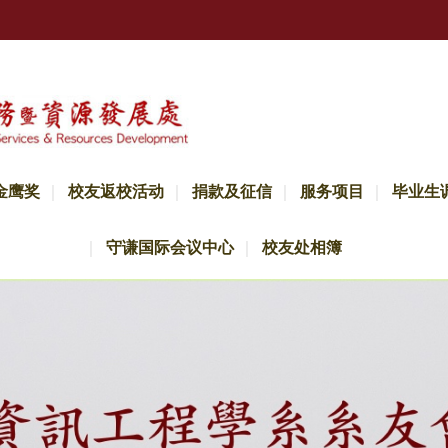
金鹰奖
校友返校活动
捐款及征信
服务项目
毕业生
守谦国际会议中心
校友处相簿