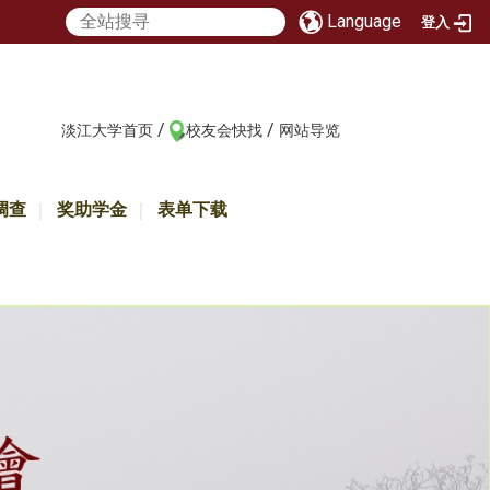
Language
登入
/
/
:::
淡江大学首页
校友会快找
网站导览
调查
奖助学金
表单下载