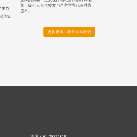
量，吸引三百位校友与产官学界代表共襄
功主办
盛举。
淑华集
。
更多资讯工程学系系友会
造访人次 : 28721319