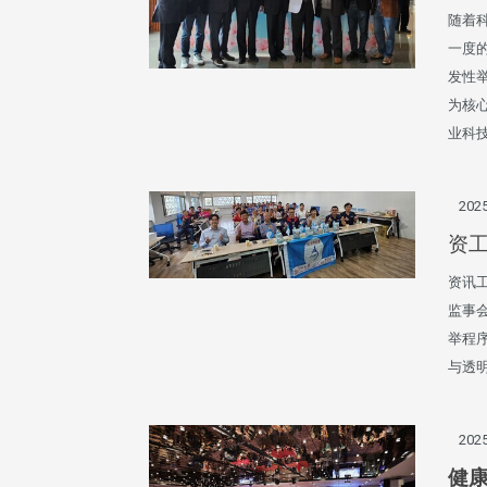
随着
一度
发性
为核
业科
2025
资
资讯工
监事
举程
与透
2025
健康