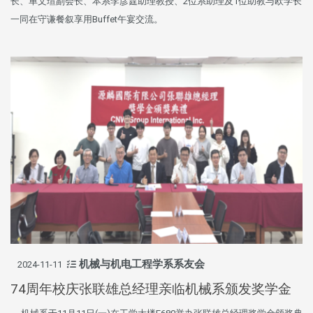
长、单文瑄副会长、本系李彦霆助理教授、2位系助理及1位助教与欧学长
一同在守谦餐叙享用Buffet午宴交流。
机械与机电工程学系系友会
2024-11-11
74周年校庆张联雄总经理亲临机械系颁发奖学金