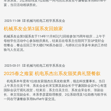
本系系友、2位系助理及1位助教一同与杰出系友在守谦餐叙享用Buffet午
宴，当日活动相谈胜欢。
2025-11-08
机械与机电工程学系系友会
机械系友会第3届系友回娘家
机械系友会第3届系友于114年11月8日(六)回校参加75周年校庆，上午于
母校学生活动中心参加校庆典礼，结束后在母系主任陪同下至QP觉轩会
馆餐会，餐会后回工学大楼E790系办叙旧，与师长们分享多年来的工作经
验与人生近况。
2025-03-31
机械与机电工程学系系友会
2025春之飨宴 机电系杰出系友颁奖典礼暨餐叙
机电系本年度有1位校友获颁杰出系友欧俊男，领志科技董事长。当日
上午系主任吴干埼、系友会会长宋宝辉及副会长于守谦国际会议中心有莲
国际会议厅观礼祝贺，结束后，系主任吴主任、系友会宋会长、张副会
长、单文瑄副会长、本系李彦霆助理教授、2位系助理及1位助教与欧学长
一同在守谦餐叙享用Buffet午宴交流。