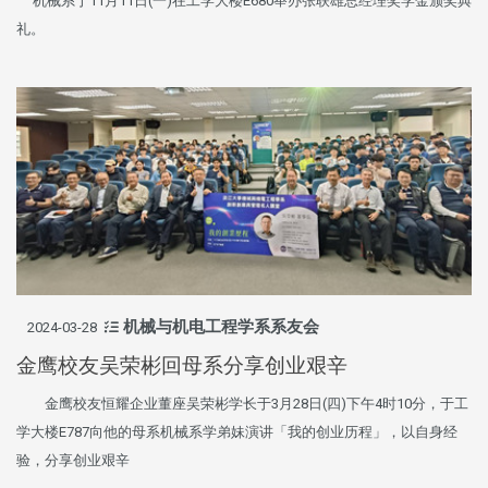
机械系于11月11日(一)在工学大楼E680举办张联雄总经理奖学金颁奖典
礼。
机械与机电工程学系系友会
2024-03-28
金鹰校友吴荣彬回母系分享创业艰辛
金鹰校友恒耀企业董座吴荣彬学长于3月28日(四)下午4时10分，于工
学大楼E787向他的母系机械系学弟妹演讲「我的创业历程」，以自身经
验，分享创业艰辛