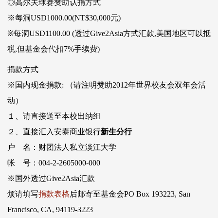
◎高尔夫球赛赞助认捐方式
※每洞USD1000.00(NT$30,000元)
※每洞USD1100.00 (透过Give2Asia方式汇款,美国地区可以抵
税,但基金会代扣7%手续费)
捐款方式
※国内现金捐款: （请注明赞助2012年世界校友会双年会活
动）
１、请直接送至本校出纳组
２、直接汇入安泰商业银行
新生分行
户 名：财团法人私立淡江大学
帐 号：004-2-2605000-000
※国外透过Give2Asia汇款
烦请填写
捐款表格
后邮寄至基金会PO Box 193223, San
Francisco, CA, 94119-3223