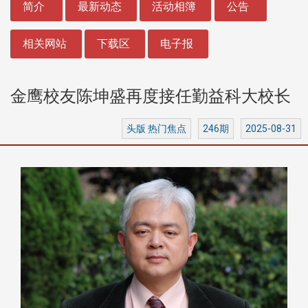
简介
最新动态
活动相簿
公告
相关网站
下载区
电子报
金鹰校友陈坤盛再度接任勤益科大校长
头版 热门焦点
246期
2025-08-31