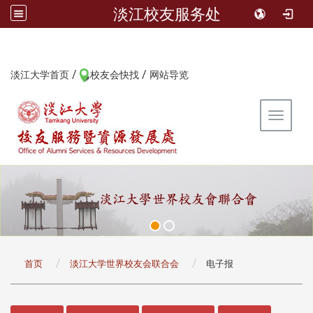
淡江校友服务处
/
/
:::
淡江大学首页
校友会快找
网站导览
Toggle 
:::
首页
淡江大学世界校友会联合会
电子报
:::