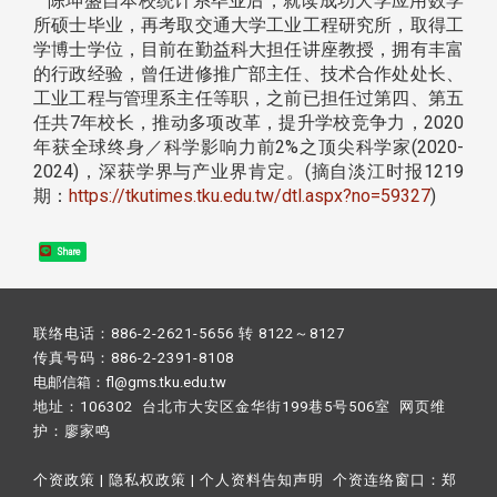
陈坤盛自本校统计系毕业后，就读成功大学应用数学
所硕士毕业，再考取交通大学工业工程研究所，取得工
学博士学位，目前在勤益科大担任讲座教授，拥有丰富
的行政经验，曾任进修推广部主任、技术合作处处长、
工业工程与管理系主任等职，之前已担任过第四、第五
任共7年校长，推动多项改革，提升学校竞争力，2020
年获全球终身／科学影响力前2%之顶尖科学家(2020-
2024)，深获学界与产业界肯定。(摘自淡江时报1219
期：
https://tkutimes.tku.edu.tw/dtl.aspx?no=59327
)
Share
联络电话：886-2-2621-5656 转 8122～8127
传真号码：886-2-2391-8108
电邮信箱：fl@gms.tku.edu.tw
地址：106302 台北市大安区金华街199巷5号506室 网页维
护：
廖家鸣​
个资政策
|
隐私权政策
|
个人资料告知声明
个资连络窗口：
郑