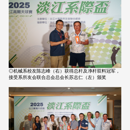
◎机械系校友陈志峰（右）获得总杆及净杆双料冠军，
接受系所友会联合总会总会长苏志仁（左）颁奖