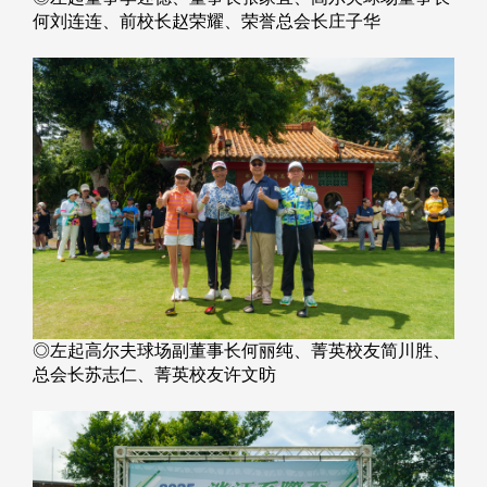
何刘连连、前校长赵荣耀、荣誉总会长庄子华
◎左起高尔夫球场副董事长何丽纯、菁英校友简川胜、
总会长苏志仁、菁英校友许文昉