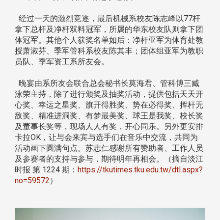
经过一天的激烈竞逐，最后机械系校友陈志峰以77杆
拿下总杆及净杆双料冠军，所属的华东校友队则拿下团
体冠军。其他个人获奖名单如后：净杆亚军为体育处教
授萧淑芬、季军管科系校友陈其丰；团体组亚军为教职
员队、季军资工系所友会。
晚宴由系所友会联合总会秘书长莫海君、管科博三臧
泳荣主持，除了进行颁奖及抽奖活动，提供包括天天开
心奖、幸运之星奖、旗开得胜奖、势在必得奖、挥杆无
敌奖、精准进洞奖、有梦最美奖、球王是我奖、校长奖
及董事长奖等，现场人人有奖，开心同乐。另外更安排
卡拉OK，让与会来宾与选手们在音乐中交流，共同为
活动画下圆满句点。苏志仁感谢所有赞助者、工作人员
及参赛者的支持与参与，期待明年再相会。（摘自淡江
时报 第 1224 期：
https://tkutimes.tku.edu.tw/dtl.aspx?
no=59572
）