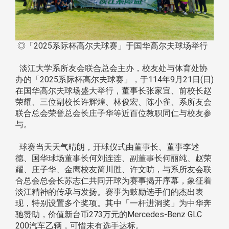
◎「2025系际杯高尔夫球赛」于国华高尔夫球场举行
淡江大学系所友会联合总会主办，校友处与体育处协
办的「2025系际杯高尔夫球赛」，于114年9月21日(日)
在国华高尔夫球场盛大举行，董事长张家宜、前校长赵
荣耀、三位副校长许辉煌、林俊宏、陈小雀、系所友会
联合总会荣誉总会长庄子华等近百位教职同仁与校友参
与。
球赛当天天气晴朗，开球仪式由董事长、董事李述
德、国华球场董事长何刘连连、副董事长何丽纯、赵荣
耀、庄子华、金鹰校友简川胜、许文昉，与系所友会联
合总会总会长苏志仁共同开球为赛事揭开序幕，象征着
淡江精神的传承与发扬。赛事为鼓励选手们的杰出表
现，特别设置多个奖项。其中「一杆进洞奖」为中华奔
驰赞助，价值新台币273万元的Mercedes-Benz GLC
200汽车乙辆，可惜未有选手达标。