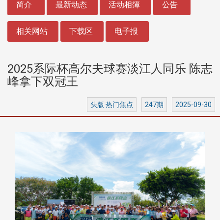
简介
最新动态
活动相簿
公告
相关网站
下载区
电子报
2025系际杯高尔夫球赛淡江人同乐 陈志
峰拿下双冠王
头版 热门焦点
247期
2025-09-30