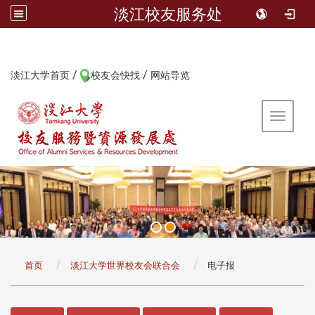
淡江校友服务处
/
/
:::
淡江大学首页
校友会快找
网站导览
Toggle 
:::
首页
淡江大学世界校友会联合会
电子报
:::