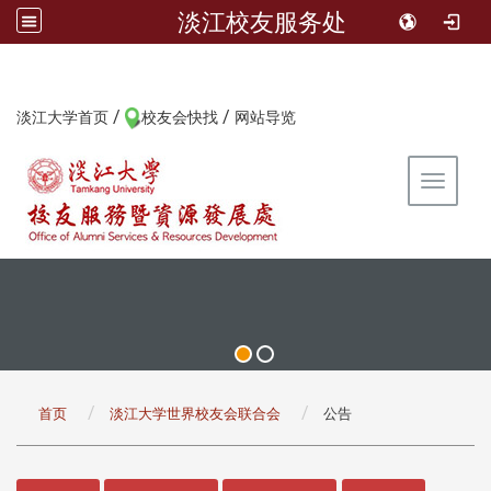
淡江校友服务处
/
/
:::
淡江大学首页
校友会快找
网站导览
Toggle 
:::
首页
淡江大学世界校友会联合会
公告
:::