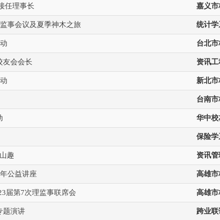
接任理事长
嘉义市
理监事会议及夏季神木之旅
统计学
活动
台北市
校友会会长
资讯工
活动
新北市
台南市
动
华中校
保险学
山趣
资讯管
7年公益讲座
高雄市
23届第7次理监事联席会
高雄市
专题演讲
跨业联