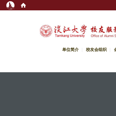
:::
单位简介
校友会组织