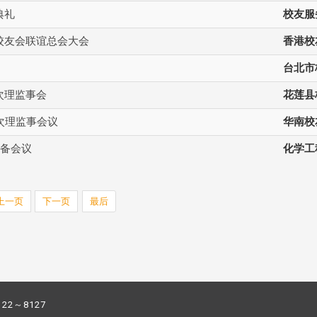
典礼
校友服
校友会联谊总会大会
香港校
台北市
次理监事会
花莲县
次理监事会议
华南校
筹备会议
化学工
上一页
下一页
最后
122～8127