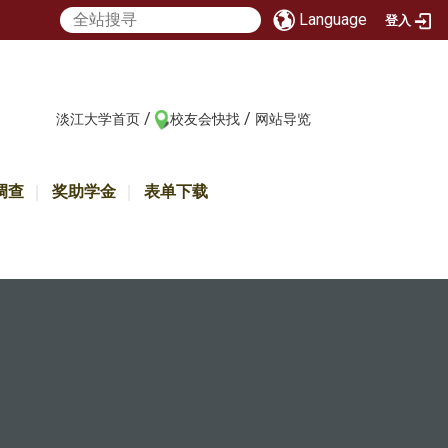
Language
登入
/
/
:::
淡江大学首页
校友会快找
网站导览
调查
奖助学金
表单下载