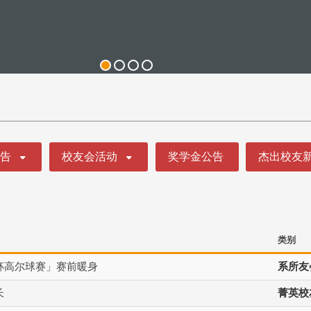
公告
校友会活动
奖学金公告
杰出校友
类别
杯高尔球赛」赛前暖身
系所友
长
菁英校