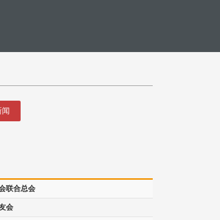
新闻
会联合总会
友会