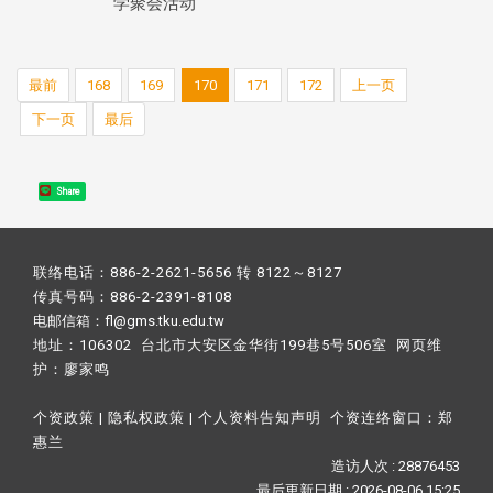
学聚会活动
最前
168
169
170
171
172
上一页
下一页
最后
Share
联络电话：886-2-2621-5656 转 8122～8127
传真号码：886-2-2391-8108
电邮信箱：fl@gms.tku.edu.tw
地址：106302 台北市大安区金华街199巷5号506室 网页维
护：
廖家鸣​
个资政策
|
隐私权政策
|
个人资料告知声明
个资连络窗口：
郑
惠兰
造访人次 : 28876453
最后更新日期 :
2026-08-06 15:25