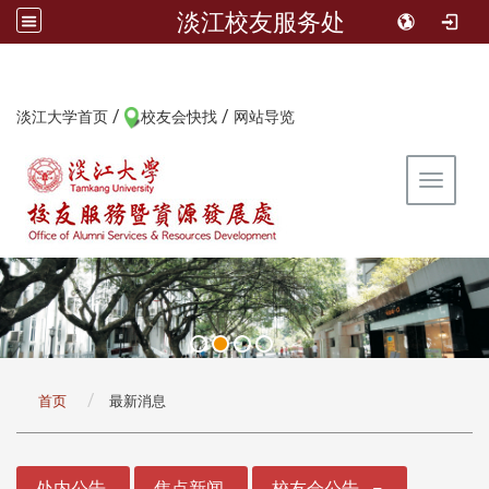
淡江校友服务处
/
/
:::
淡江大学首页
校友会快找
网站导览
Toggle 
:::
首页
最新消息
:::
处内公告
焦点新闻
校友会公告