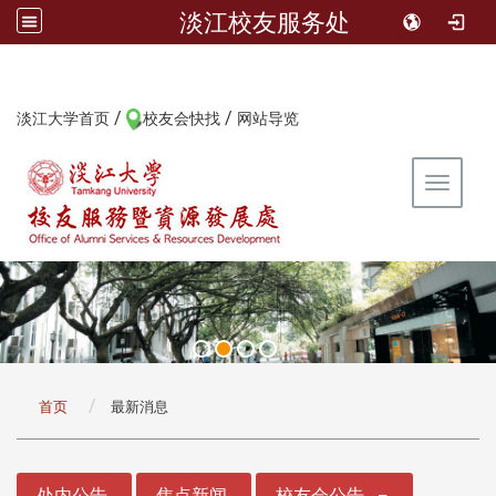
淡江校友服务处
/
/
:::
淡江大学首页
校友会快找
网站导览
Toggle 
:::
首页
最新消息
:::
处内公告
焦点新闻
校友会公告