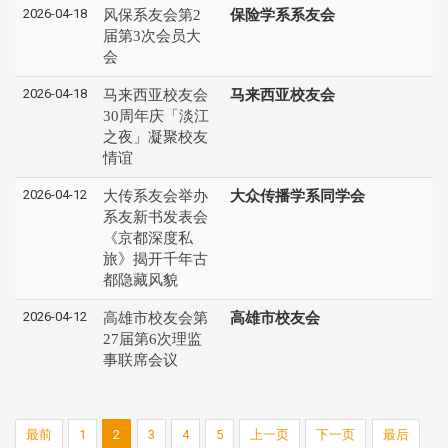
2026-04-18
风保系友会第2
保险学系系友会
届第3次会员大
会
2026-04-18
马来西亚校友会
马来西亚校友会
30周年庆「淡江
之夜」凝聚校友
情谊
2026-04-12
大传系友会举办
大众传播学系同学会
系友新书发表会
《京都深度私
旅》揭开千年古
都隐藏风貌
2026-04-12
高雄市校友会第
高雄市校友会
27届第6次理监
事联席会议
最前
1
2
3
4
5
上一页
下一页
最后