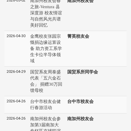
2026-05-02
南加州校友会春
南加州校友会
之旅-Ventura 县
深度游 校友情谊
与自然风光共谱
美好回忆
2026-04-30
金鹰校友张园宗
菁英校友会
慨捐边缘运算设
备 助力资工系学
生卡位半导体领
域
2026-04-29
国贸系友周泰盛
国贸系所同学会
代表「五六金石
会」 捐赠30万回
馈母校
2026-04-26
台中市校友会健
台中市校友会
行春游活动
2026-04-26
南加州校友会参
南加州校友会
加第3届南加大
专杯匹克球联谊