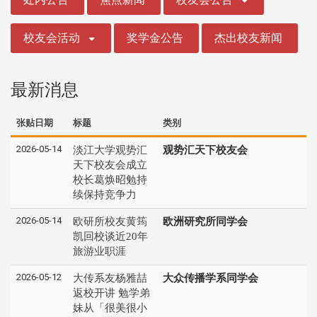
校友会活动
奖学金公告
杰出校友新闻
最新消息
张贴日期
标题
类别
2026-05-14
淡江大学观势汇
观势汇天下校友会
天下校友会成立
校长葛焕昭勉持
续保持竞争力
2026-05-14
欧研所校友黄筠
欧洲研究所同学会
凯回校谈近20年
旅游业职涯
2026-05-12
大传系友杨雅喆
大众传播学系同学会
返校开讲 勉学弟
妹从「很美很小