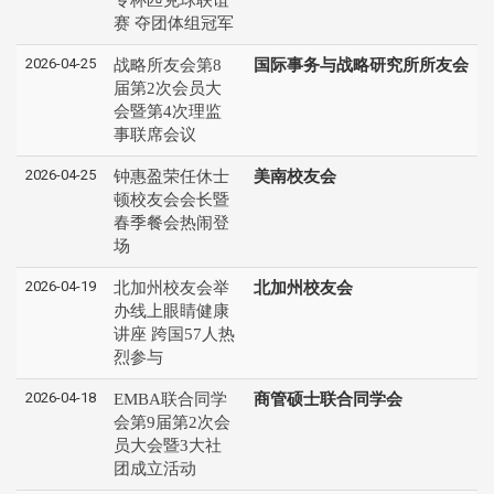
赛 夺团体组冠军
2026-04-25
战略所友会第8
国际事务与战略研究所所友会
届第2次会员大
会暨第4次理监
事联席会议
2026-04-25
钟惠盈荣任休士
美南校友会
顿校友会会长暨
春季餐会热闹登
场
2026-04-19
北加州校友会举
北加州校友会
办线上眼睛健康
讲座 跨国57人热
烈参与
2026-04-18
EMBA联合同学
商管硕士联合同学会
会第9届第2次会
员大会暨3大社
团成立活动