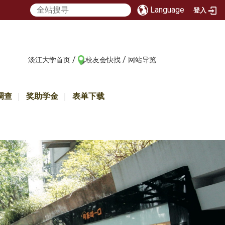
Language
登入
/
/
:::
淡江大学首页
校友会快找
网站导览
调查
奖助学金
表单下载