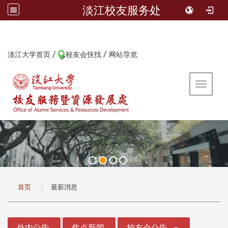
淡江校友服务处
/
/
:::
淡江大学首页
校友会快找
网站导览
Toggle 
:::
首页
最新消息
:::
处内公告
焦点新闻
校友会公告