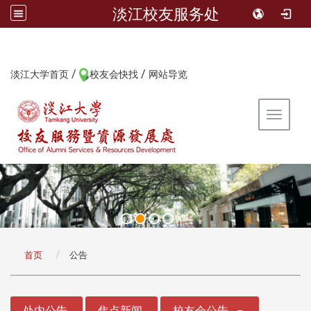
淡江校友服务处
/
/
:::
淡江大学首页
校友会快找
网站导览
Toggle 
:::
首页
公告
:::
处内公告
焦点新闻
校友会公告