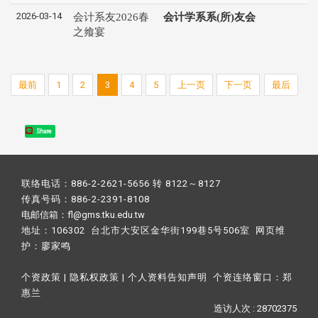
2026-03-14
会计系友2026春
会计学系系(所)友会
之飨宴
最前
1
2
3
4
5
上一页
下一页
最后
Share
联络电话：886-2-2621-5656 转 8122～8127
传真号码：886-2-2391-8108
电邮信箱：fl@gms.tku.edu.tw
地址：106302 台北市大安区金华街199巷5号506室 网页维
护：
廖家鸣​
个资政策
|
隐私权政策
|
个人资料告知声明
个资连络窗口：
郑
惠兰
造访人次 : 28702375