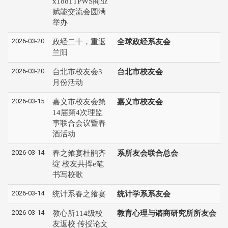
x1881TPWS商业
赋能交流会圆满
举办
2026-03-20
政经二十，重返
全球政经系友会
兰阳
2026-03-20
台北市校友会3
台北市校友会
月份活动
2026-03-15
嘉义市校友会第
嘉义市校友会
14届第4次理监
事联合会议暨春
酒活动
2026-03-14
春之飨宴杜鹃齐
系所友会联合总会
绽 校友共挥e笔
书写校歌
2026-03-14
统计系春之飨宴
统计学系系友会
2026-03-14
教心所114级校
教育心理与谘商研究所所友会
友返校 传授论文