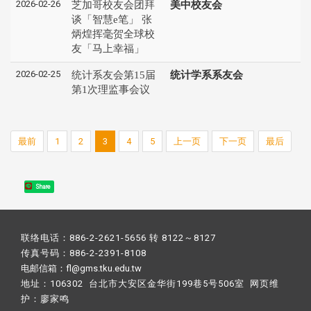
2026-02-26
芝加哥校友会团拜
美中校友会
谈「智慧e笔」 张
炳煌挥毫贺全球校
友「马上幸福」
2026-02-25
统计系友会第15届
统计学系系友会
第1次理监事会议
最前
1
2
3
4
5
上一页
下一页
最后
Share
联络电话：886-2-2621-5656 转 8122～8127
传真号码：886-2-2391-8108
电邮信箱：fl@gms.tku.edu.tw
地址：106302 台北市大安区金华街199巷5号506室 网页维
护：
廖家鸣​