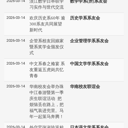
2026-03-14
淡江数学日串联学
数学学系(所)系友会
习实作与世代交流
2026-03-14
欢庆历史系60年 逾
历史学系系友会
300系友共同展望
新时代
2026-03-14
企管系校友回娘家
企业管理学系系友会
暨系奖学金颁发仪
式
2026-03-14
中文系春之飨宴 系
中国文学学系系友会
友重返五虎岗共忆
青春
2026-03-14
华南校友会举办珠
华南校友联谊会
中江春游暨第一季
庆生联谊活动 把
烦恼丢在路上，把
福气装进兜里。马
年一起策马奔腾！
2026-03-14
外交官张淑玲返校
日本语文学系系友会