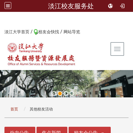
淡江校友服务处
/
/
:::
淡江大学首页
校友会快找
网站导览
Toggle 
:::
首页
其他校友活动
:::
处内公告
焦点新闻
校友会公告