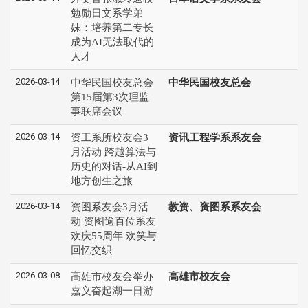
勉励日文系学弟
妹：培养第二专长
成为AI无法取代的
人才
2026-03-14
中华民国校友总会
中华民国校友总会
第15届第3次理监
事联席会议
2026-03-14
资工系所校友会3
资讯工程学系系友会
月活动 跨越算法与
历史的对话-从AI到
地方创生之旅
2026-03-14
资图系友会3月活
教资、资图系系友会
动 资图逾百位系友
欢庆55周年 欢笑与
回忆交织
2026-03-08
高雄市校友会举办
高雄市校友会
嘉义奋起湖一日游