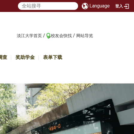
Language
登入
/
/
:::
淡江大学首页
校友会快找
网站导览
调查
奖助学金
表单下载