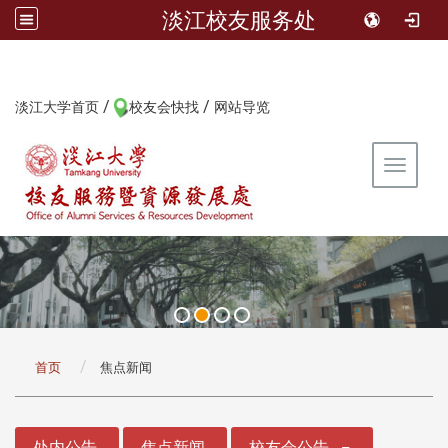
淡江校友服务处
/
/
:::
淡江大学首页
校友会快找
网站导览
Toggle 
:::
首页
焦点新闻
:::
处内公告
焦点新闻
校友会公告