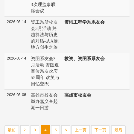
3次理监事联
席会议
2026-03-14
资工系所校友
资讯工程学系系友会
会3月活动 跨
越算法与历史
的对话-从AI到
地方创生之旅
2026-03-14
资图系友会3
教资、资图系系友会
月活动 资图逾
百位系友欢庆
55周年 欢笑与
回忆交织
2026-03-08
高雄市校友会
高雄市校友会
举办嘉义奋起
湖一日游
最前
2
3
4
5
6
上一页
下一页
最后