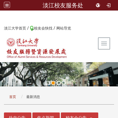
淡江校友服务处
/
/
:::
淡江大学首页
校友会快找
网站导览
Toggle 
:::
首页
最新消息
:::
处内公告
焦点新闻
校友会公告