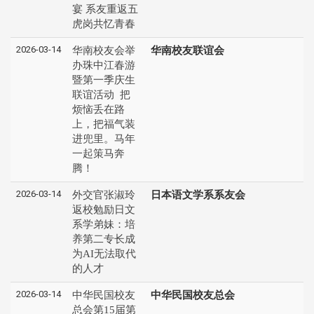
宴 系友重返五
虎岗共忆青春
2026-03-14
华南校友会举
华南校友联谊会
办珠中江春游
暨第一季庆生
联谊活动 把
烦恼丢在路
上，把福气装
进兜里。马年
一起策马奔
腾！
2026-03-14
外交官张淑玲
日本语文学系系友会
返校勉励日文
系学弟妹：培
养第二专长成
为AI无法取代
的人才
2026-03-14
中华民国校友
中华民国校友总会
总会第15届第