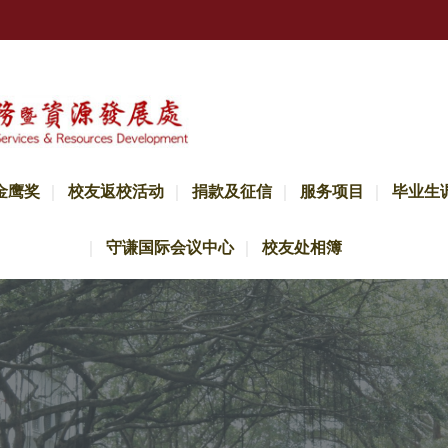
金鹰奖
校友返校活动
捐款及征信
服务项目
毕业生
守谦国际会议中心
校友处相簿