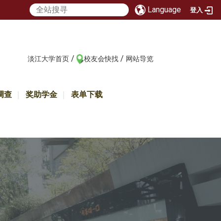
Language
登入
/
/
:::
淡江大学首页
校友会快找
网站导览
调查
奖助学金
表单下载