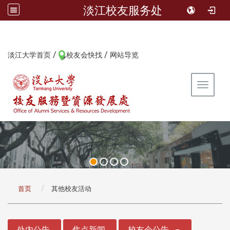
淡江校友服务处
/
/
:::
淡江大学首页
校友会快找
网站导览
Toggle 
:::
首页
其他校友活动
:::
处内公告
焦点新闻
校友会公告