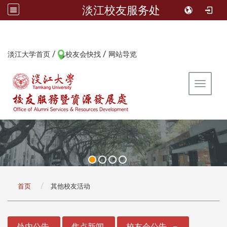
淡江校友服务处
/
/
:::
淡江大学首页
校友会快找
网站导览
Toggle 
:::
首页
其他校友活动
:::
处内公告
焦点新闻
校友会公告