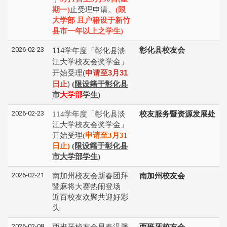
期一)
止受理申请。
(
限
大学部 且户籍设于新竹
县市一年以上之学生
)
2026-02-23
114
学年度「彰化县淡
彰化县校友会
江⼤学校友会奖学⾦」
开始受理
(
申请⾄
3
⽉
31
⽇⽌
)
(
限设籍于彰化县
市
大学部
学生)
2026-02-23
114学年度「彰化县淡
校友服务暨资源发展处
江⼤学校友会奖学⾦」
开始受理
(申请⾄3⽉31
⽇⽌)
(限设籍于彰化县
市大学部学生)
2026-02-21
南加州校友会新春团拜
南加州校友会
暨麻将大赛热闹登场
近百校友欢聚共迎好彩
头
2026-02-08
西班牙校友会早春温馨
西班牙校友会