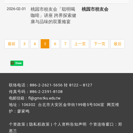
2026-02-01
桃园市校友会「聪明喝
桃园市校友会
咖啡」讲座 跨界探索健
康与品味的双重飨宴
最前
3
4
5
6
7
上一页
下一页
最后
Share
联络电话：886-2-2621-5656 转 8122～8127
传真号码：886-2-2391-8108
电邮信箱：fl@gms.tku.edu.tw
地址：106302 台北市大安区金华街199巷5号506室 网页维
护：
廖家鸣​
个资政策
|
隐私权政策
|
个人资料告知声明
个资连络窗口：
郑
惠兰