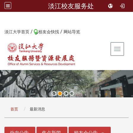
淡江校友服务处
/
/
:::
淡江大学首页
校友会快找
网站导览
Toggle 
:::
首页
最新消息
:::
处内公告
焦点新闻
校友会公告