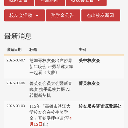
校友会活动
奖学金公告
杰出校友新闻
最新消息
张贴日期
标题
类别
2026-03-07
芝加哥校友会出席侨界
美中校友会
新年晚会 卢秀琴邀大家
一起看《大蒙》
2026-03-06
菁英会会员大会暨新春
菁英校友会
晚宴 携手母校共探 AI
转型新契机
2026-03-03
115年「高雄市淡江大
校友服务暨资源发展处
学校友会在校生奖学
金」开始受理申请(至
4
月15日
止)