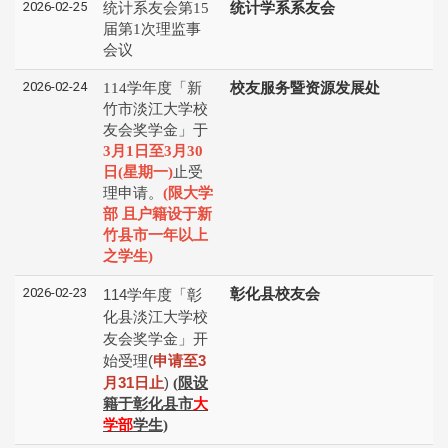
2026-02-25
统计系友会第15
统计学系系友会
届第1次理监事
会议
2026-02-24
114学年度「新
校友服务暨资源发展处
竹市淡江大学校
友会奖学金」于
3月1日至3月30
日(星期一)
止受
理申请。
(
限大学
部 且户籍设于新
竹县市一年以上
之学生
)
2026-02-23
114
学年度「彰
彰化县校友会
化县淡江⼤学校
友会奖学⾦」开
始受理
(
申请⾄
3
⽉
31
⽇⽌
)
(
限设
籍于彰化县市
大
学部
学生)