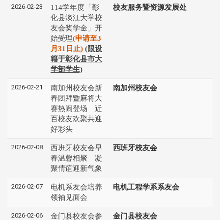
2026-02-23
114学年度「彰
校友服务暨资源发展处
化县淡江⼤学校
友会奖学⾦」开
始受理
(申请⾄3
⽉31⽇⽌)
(限设
籍于彰化县市大
学部学生)
2026-02-21
南加州校友会新
南加州校友会
春团拜暨麻将大
赛热闹登场 近
百校友欢聚共迎
好彩头
2026-02-08
西班牙校友会早
西班牙校友会
春温馨相聚 凝
聚情谊迎新气象
2026-02-07
电机系友会培养
电机工程学系系友会
领袖见面会
2026-02-06
金门县校友会参
金门县校友会