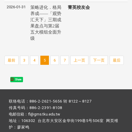
2026-01-31
策略进化．格局
菁英校友会
养成——「观势
汇天下」三期成
果盘点与第2届
五大模组全面升
级
最前
3
4
5
6
7
上一页
下一页
最后
Share
联络电话：886-2-2621-5656 转 8122～8127
传真号码：886-2-2391-8108
电邮信箱：fl@gms.tku.edu.tw
地址：106302 台北市大安区金华街199巷5号506室 网页维
护：
廖家鸣​