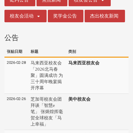
校友会活动
奖学金公告
杰出校友新闻
公告
张贴日期
标题
类别
2026-02-28
马来西亚校友会
马来西亚校友会
「2026北马春
聚」圆满成功 为
三十周年晚宴揭
开序幕
2026-02-26
芝加哥校友会团
美中校友会
拜谈「智慧e
笔」 张炳煌挥毫
贺全球校友「马
上幸福」