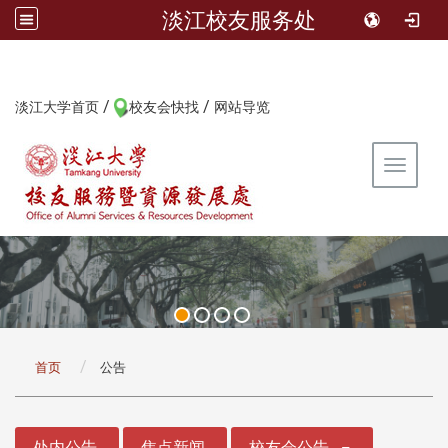
淡江校友服务处
/
/
:::
淡江大学首页
校友会快找
网站导览
Toggle 
:::
首页
公告
:::
处内公告
焦点新闻
校友会公告