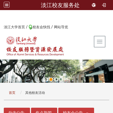
淡江校友服务处
/
/
:::
淡江大学首页
校友会快找
网站导览
Toggle 
:::
首页
其他校友活动
:::
处内公告
焦点新闻
校友会公告