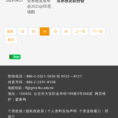
2023-04-21
世界校友双年
世界校友联合会
会2023@印尼
场勘
最前
52
53
54
55
56
上一页
下一页
最后
Share
联络电话：886-2-2621-5656 转 8122～8127
传真号码：886-2-2391-8108
电邮信箱：fl@gms.tku.edu.tw
地址：106302 台北市大安区金华街199巷5号506室 网页维
护：
廖家鸣​
个资政策
|
隐私权政策
|
个人资料告知声明
个资连络窗口：
郑
惠兰