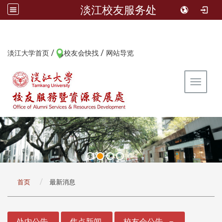
淡江校友服务处
/
/
:::
淡江大学首页
校友会快找
网站导览
Toggle 
:::
首页
最新消息
:::
处内公告
焦点新闻
校友会公告