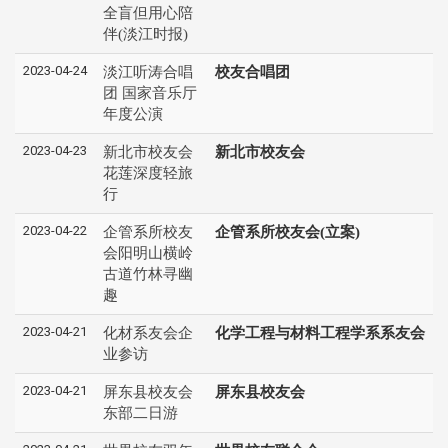
全盲但用心陪
伴(淡江时报)
2023-04-24
淡江听涛合唱
校友合唱团
团 国家音乐厅
年度公演
2023-04-23
新北市校友会
新北市校友会
花莲深度轻旅
行
2023-04-22
企管系所校友
企管系所校友会(立案)
会阳明山横岭
古道竹林寻幽
趣
2023-04-21
化材系友会企
化学工程与材料工程学系系友会
业参访
2023-04-21
屏东县校友会
屏东县校友会
东部二日游