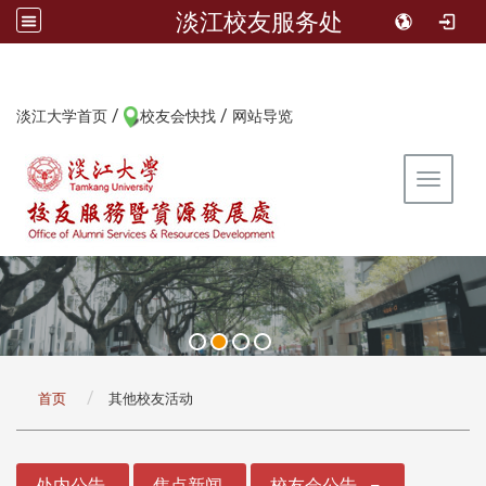
淡江校友服务处
/
/
:::
淡江大学首页
校友会快找
网站导览
Toggle 
:::
首页
其他校友活动
:::
处内公告
焦点新闻
校友会公告