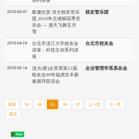
系列讲座
2010-05-01
敬邀欣赏 淡大校友管乐
校友管乐团
团 2010年北埔桐花季音
乐会 --- 漫天飞舞五月
雪
2010-04-24
台北市淡江大学校友会
台北市校友会
讲座：科技文创系列讲
座
2010-03-14
淡大(夜)企管系第12届
企业管理学系系友会
校友会99年福虎生丰新
春团拜联谊会
最前
53
54
55
56
57
上一页
下一页
最后
Share