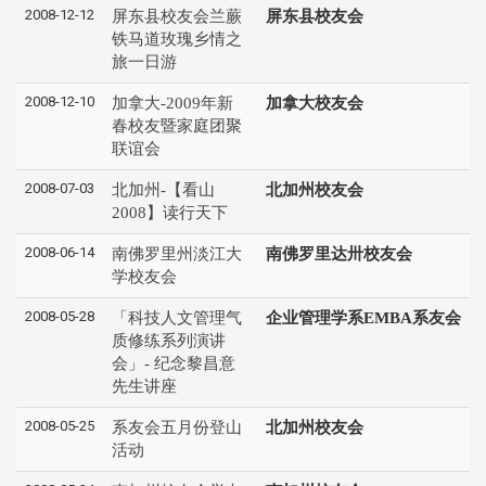
2008-12-12
屏东县校友会兰蕨
屏东县校友会
铁马道玫瑰乡情之
旅一日游
2008-12-10
加拿大-2009年新
加拿大校友会
春校友暨家庭团聚
联谊会
2008-07-03
北加州-【看山
北加州校友会
2008】读行天下
2008-06-14
南佛罗里州淡江大
南佛罗里达卅校友会
学校友会
2008-05-28
「科技人文管理气
企业管理学系EMBA系友会
质修练系列演讲
会」- 纪念黎昌意
先生讲座
2008-05-25
系友会五月份登山
北加州校友会
活动