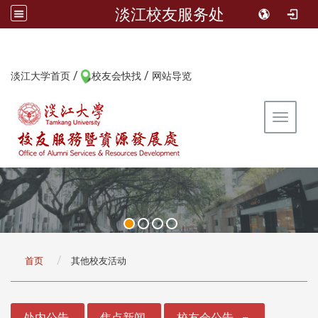
淡江校友服务处
/
/
:::
淡江大学首页
校友会快找
网站导览
Toggle 
:::
首页
其他校友活动
:::
处内公告
焦点新闻
校友会公告