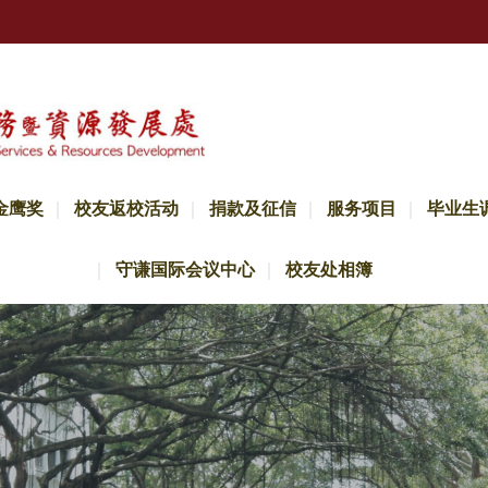
金鹰奖
校友返校活动
捐款及征信
服务项目
毕业生
守谦国际会议中心
校友处相簿