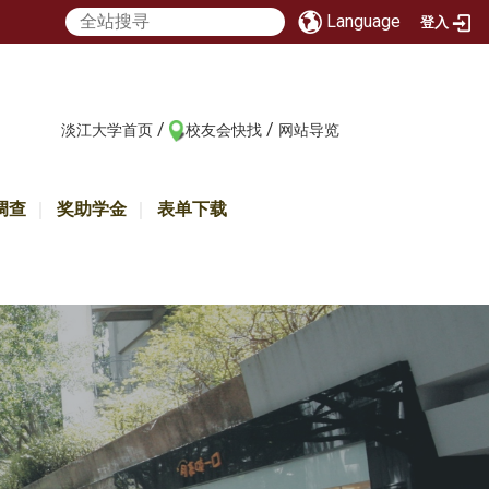
Language
登入
/
/
:::
淡江大学首页
校友会快找
网站导览
调查
奖助学金
表单下载