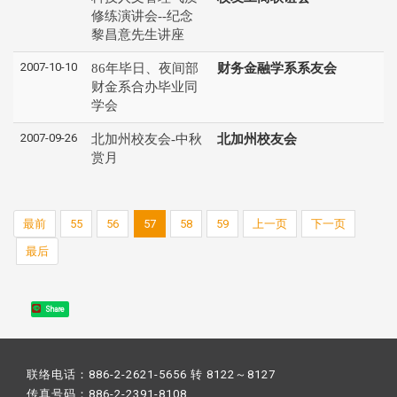
修练演讲会--纪念
黎昌意先生讲座
2007-10-10
86年毕日、夜间部
财务金融学系系友会
财金系合办毕业同
学会
2007-09-26
北加州校友会-中秋
北加州校友会
赏月
最前
55
56
57
58
59
上一页
下一页
最后
Share
联络电话：886-2-2621-5656 转 8122～8127
传真号码：886-2-2391-8108