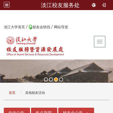
淡江校友服务处
/
/
:::
淡江大学首页
校友会快找
网站导览
Toggle 
:::
首页
其他校友活动
:::
处内公告
焦点新闻
校友会公告