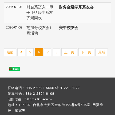
2026-01-03
财金系迈入一甲
财务金融学系系友会
子 165师生系友
齐聚同欢
2026-01-02
芝加哥校友会1
美中校友会
月活动
最前
4
5
6
7
8
上一页
下一页
最后
Share
联络电话：886-2-2621-5656 转 8122～8127
传真号码：886-2-2391-8108
电邮信箱：fl@gms.tku.edu.tw
地址：106302 台北市大安区金华街199巷5号506室 网页维
护：
廖家鸣​