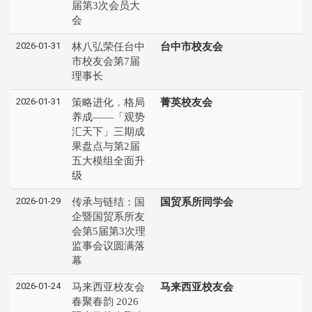
届第3次会员大
会
2026-01-31
林八弘荣任台中
台中市校友会
市校友会第7届
理事长
2026-01-31
策略进化．格局
菁英校友会
养成——「观势
汇天下」三期成
果盘点与第2届
五大模组全面升
级
2026-01-29
传承与链结：国
国贸系所同学会
企暨国贸系所友
会第5届第3次理
监事会议圆满落
幕
2026-01-24
马来西亚校友会
马来西亚校友会
春聚春韵 2026