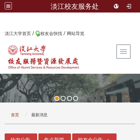
淡江校友服务处
/
/
:::
淡江大学首页
校友会快找
网站导览
Toggle 
:::
首页
最新消息
:::
处内公告
焦点新闻
校友会公告