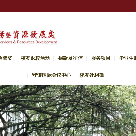
金鹰奖
校友返校活动
捐款及征信
服务项目
毕业生
守谦国际会议中心
校友处相簿