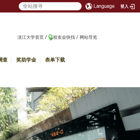
Language
登入
/
/
:::
淡江大学首页
校友会快找
网站导览
调查
奖助学金
表单下载