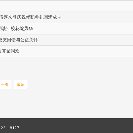
宴请喜来登庆祝就职典礼圆满成功
 期淡江校花绽风华
校友回馈与公益关怀
友齐聚同欢
下一页
最后
122～8127