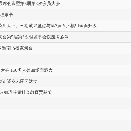
联席会议暨第5届第3次会员大会
届理事长
势汇天下」三期成果盘点与第2届五大模组全面升级
友会第5届第3次理监事会议圆满落幕
6 暨南马校友聚会
大会 150多人参加场面盛大
参访暨岁末尾牙活动
友蓝如瑛获颁社会教育贡献奖