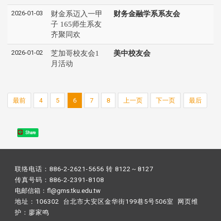
2026-01-03
财金系迈入一甲
财务金融学系系友会
子 165师生系友
齐聚同欢
2026-01-02
芝加哥校友会1
美中校友会
月活动
最前
4
5
6
7
8
上一页
下一页
最后
Share
联络电话：886-2-2621-5656 转 8122～8127
传真号码：886-2-2391-8108
电邮信箱：fl@gms.tku.edu.tw
地址：106302 台北市大安区金华街199巷5号506室 网页维
护：
廖家鸣​