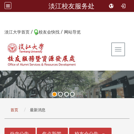
淡江校友服务处
/
/
:::
淡江大学首页
校友会快找
网站导览
Toggle 
:::
首页
最新消息
:::
处内公告
焦点新闻
校友会公告