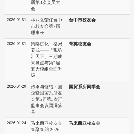
届第3次会员大
会
2026-01-31
林八弘荣任台中
台中市校友会
市校友会第7届
理事长
2026-01-31
策略进化．格局
菁英校友会
养成——「观势
汇天下」三期成
果盘点与第2届
五大模组全面升
级
2026-01-29
传承与链结：国
国贸系所同学会
企暨国贸系所友
会第5届第3次理
监事会议圆满落
幕
2026-01-24
马来西亚校友会
马来西亚校友会
春聚春韵 2026