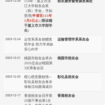
2025-12-26
114年「嘉义市淡
校友服务暨资源发展处
江大学校友会奖
（助）学金」开始
受理(
申请⾄115年
1⽉8⽇⽌
) (
限设籍
于嘉义市大学部学
生
)
2025-12-24
运管系系友捐赠奖
运输管理学系系友会
助学金 助力学弟妹
安心向学
2025-12-21
桃园市校友会承办
桃园市校友会
2026总会@桃园第
3次筹备会议
2025-12-20
橙心橙意聚校情─
彰化县校友会
彰化县校友会食农
体验活动圆满成功
2025-12-17
香港校友会召开第
香港校友会
20届干事会第1次