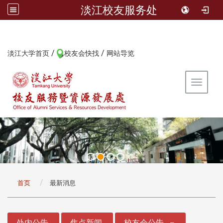
淡江校友服务处
/
/
:::
淡江大学首页
校友会快找
网站导览
Toggle 
:::
首页
最新消息
:::
处内公告
焦点新闻
校友会公告