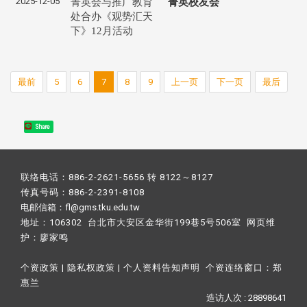
2025-12-05
菁英会与推广教育
菁英校友会
处合办《观势汇天
下》12月活动
最前
5
6
7
8
9
上一页
下一页
最后
Share
联络电话：886-2-2621-5656 转 8122～8127
传真号码：886-2-2391-8108
电邮信箱：fl@gms.tku.edu.tw
地址：106302 台北市大安区金华街199巷5号506室 网页维
护：
廖家鸣​
个资政策
|
隐私权政策
|
个人资料告知声明
个资连络窗口：
郑
惠兰
造访人次 : 28898641