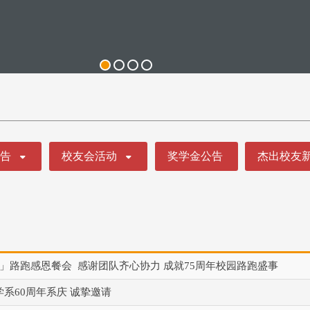
公告
校友会活动
奖学金公告
杰出校友
限大」路跑感恩餐会 感谢团队齐心协力 成就75周年校园路跑盛事
系60周年系庆 诚挚邀请