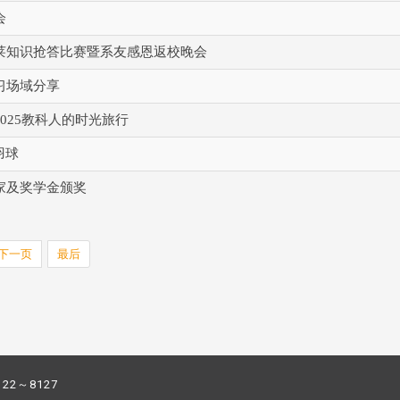
会
莱知识抢答比赛暨系友感恩返校晚会
习场域分享
025教科人的时光旅行
羽球
家及奖学金颁奖
下一页
最后
122～8127