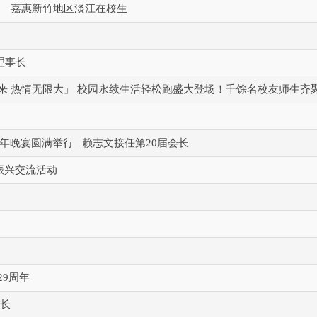
学金 嘉惠新竹地区淡江在校生
理事长
UN起来 热情无限大」 校园永续生活轻松跑盛大登场！千馀名校友师生齐
48周年晚宴圆满举行 赖志文接任第20届会长
振兴交流活动
29周年
会长