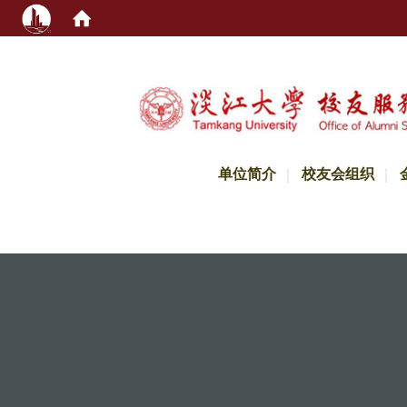
:::
单位简介
校友会组织