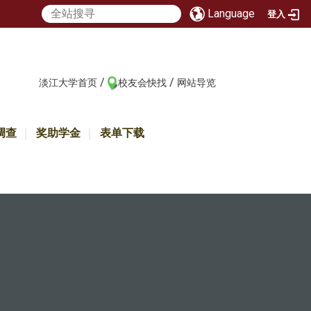
Language
登入
/
/
:::
淡江大学首页
校友会快找
网站导览
调查
奖助学金
表单下载