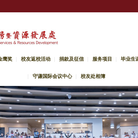
金鹰奖
校友返校活动
捐款及征信
服务项目
毕业生
守谦国际会议中心
校友处相簿