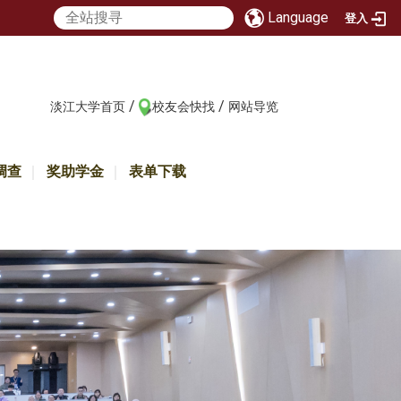
Language
登入
/
/
:::
淡江大学首页
校友会快找
网站导览
调查
奖助学金
表单下载