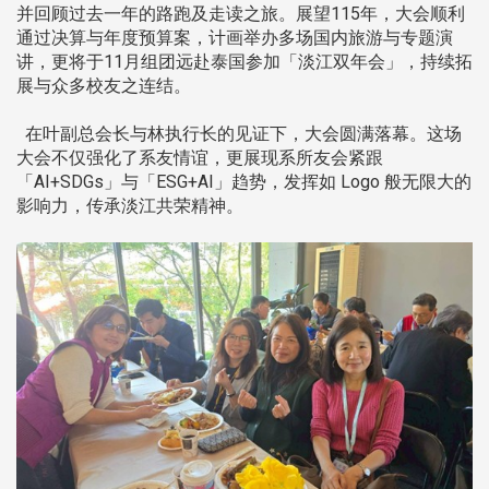
并回顾过去一年的路跑及走读之旅。展望115年，大会顺利
通过决算与年度预算案，计画举办多场国内旅游与专题演
讲，更将于11月组团远赴泰国参加「淡江双年会」，持续拓
展与众多校友之连结。
在叶副总会长与林执行长的见证下，大会圆满落幕。这场
大会不仅强化了系友情谊，更展现系所友会紧跟
「AI+SDGs」与「ESG+AI」趋势，发挥如 Logo 般无限大的
影响力，传承淡江共荣精神。