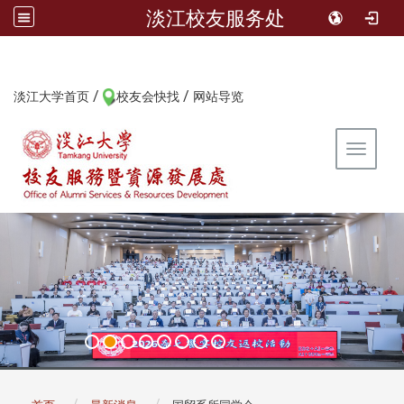
淡江校友服务处
/
/
:::
淡江大学首页
校友会快找
网站导览
Toggle 
:::