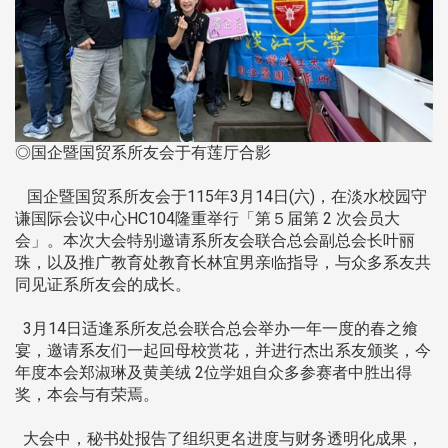
◎国企暨国贸系所友会于有莲厅合影
国企暨国贸系所友会于115年3月14日(六)，在淡水校园守
谦国际会议中心HC104隆重举行「第５届第 2 次会员大
会」。本次大会特别邀请系所友会联合总会副总会长叶丽
珠，以及推广教育处教育长林宜男亲临指导，与众多系友共
同见证系所友会的成长。
3月14日适逢系所友总会联合总会举办一年一度的春之飨
宴，邀请系友们一起回母校赏花，并进行杰出系友颁奖，今
年度本会郑淑琳及黄美绒 2位学姐自众多参赛者中胜出得
奖，本会与有荣焉。
大会中，秘书处报告了组织更名进度与财务透明化成果，