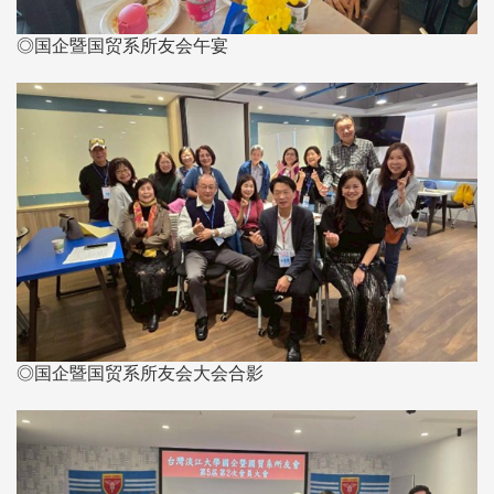
◎国企暨国贸系所友会午宴
◎国企暨国贸系所友会大会合影