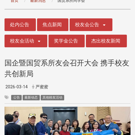
首页
最新消息
国贸系所同学会
:::
处内公告
焦点新闻
校友会公告
校友会活动
奖学金公告
杰出校友新闻
国企暨国贸系所友会召开大会 携手校友
共创新局
2026-03-14
严蜜蜜
公告
最新动态
其他校友活动