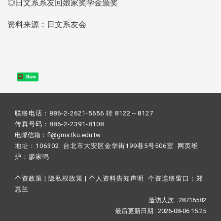
◎日文系系友回娘家奖学金颁奖
资料来源：日文系友会
Share
联络电话：886-2-2621-5656 转 8122～8127
传真号码：886-2-2391-8108
电邮信箱：fl@gms.tku.edu.tw
地址：106302 台北市大安区金华街199巷5号506室 网页维
护：
廖家鸣​
个资政策
|
隐私权政策
|
个人资料告知声明
个资连络窗口：
郑
惠兰
造访人次 : 28716582
最后更新日期 :
2026-08-06 15:25