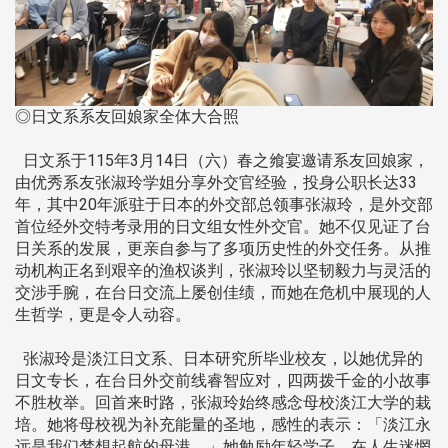
◎日文系系友回娘家全体大合照
日文系于115年3月14日（六）春之飨宴邀请系友回娘家，
由优秀系友张淑玲学姐分享外交官经验，投身公职长达33
年，其中20年派驻于日本的外交部总领事张淑玲，是外交部
首位经外交特考录用的日文组女性外交官。她不仅见证了台
日关系的发展，更亲自参与了多项历史性的外交任务。从推
动机构正名到艰辛的渔权谈判，张淑玲以坚韧毅力与灵活的
交涉手腕，在台日交流上屡创佳绩，而她在危机中展现的人
生哲学，更是令人动容。
张淑玲是淡江日文系、日本研究所毕业校友，以她优异的
日文专长，在台日外交前线睿智应对，四两拨千金的小故事
不胜枚举。回首来时路，张淑玲始终感念母校淡江大学的栽
培。她将母校视为补充能量的圣地，感性的表示：「淡江永
远是我们梦想起航的母港。」她勉励年轻学子，在人生迷惘