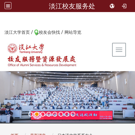
淡江校友服务处
/
/
:::
淡江大学首页
校友会快找
网站导览
Toggle 
:::